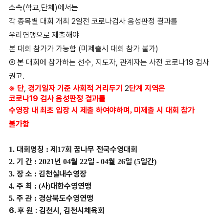
소속
(
학교
,
단체
)
에서는
각 종목별 대회 개최
2
일전 코로나검사 음성판정 결과를
우리연맹으로 제출해야
본 대회 참가가 가능함
(
미제출시 대회 참가 불가
)
③
본 대회에 참가하는 선수
,
지도자
,
관계자는 사전 코로나
19
검사
권고
.
※
단
,
경기일자 기준 사회적 거리두기
2
단계 지역은
코
로나
19
검사
음성판정
결과를
수영장 내 최초 입장 시 제출 하여야하며
미제출 시 대회 참가
,
불가함
대회명칭
제
회 꿈나무 전국수영대회
1.
:
17
기 간
년
월
일
월
일
일간
2.
: 2021
04
22
- 04
26
(5
)
장 소
김천실내수영장
3.
:
주 최
사
대한수영연맹
4.
: (
)
주 관
경상북도수영연맹
5.
:
6.
후 원
:
김천시
,
김천시체육회