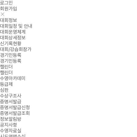
로그인
회원가입
대회정보
대회일정 및 안내
대회운영체계
대회상세정보
신기록현황
대회/강습회참가
경기인등록
경기인등록
캘린더
캘린더
수영아카데미
등급제
심판
수상구조사
증명서발급
증명서발급신청
증명서발급조회
정보알림방
공지사항
수영자료실
시도연맹소식