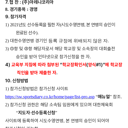
7.
협 찬
: (
주
)
아레나코리아
경기종목
경영
8.
:
9.
참가자격
년도 선수등록을 필한 자
시도수영연맹
본 연맹의 승인이
1)
2021
(
,
완료된 선수
).
대한수영연맹 경기인
2)
등록 규정에 위배되지 않은 자
.
①
항 및
②
항 해당자로서 해당 학교장 및 소속장의 대회출전
3)
승인을 받아 인터넷으로 참가신청을 한 자
.
4)
교육부 지침에 따라 첨부된
“
학교장확인서
(
양식
#1)”
에 학교장
직인을 받아 제출한 자
.
10.
신청방법
참가신청방법은 참가신청 사이트
1)
매뉴얼
참조
https://sw.sportsdiary.co.kr/home/page/list-pro.asp
“
”
.
참가신청 권한은 해당 소속팀 임원에게 있으며 대한체육회
2)
지도자
‧
선수등록신청
“
”
사이트에 등록하여 시도수영연맹
본 연맹의 승인이 되어야
,