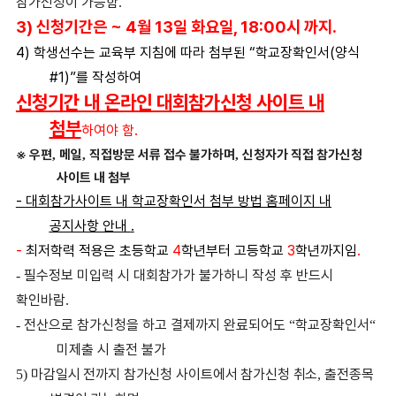
참가신청이 가능함
.
3)
신청기간은
~ 4
월
13
일 화요일
, 18:00
시 까지
.
4)
학생선수는 교육부 지침에 따라 첨부된
“
학교장확인서
(
양식
#1)”
를 작성하여
신청기간 내 온라인 대회참가신청 사이트 내
첨부
하여야 함
.
※
우편
메일
직접방문 서류 접수 불가하며
신청자가 직접 참가신청
,
,
,
사이트 내 첨부
-
대회참가사이트 내 학교장확인서 첨부 방법 홈페이지 내
공지사항 안내
.
-
최저학력 적용은 초등학교
4
학년부터 고등학교
3
학년까지임
.
필수정보 미입력 시 대회참가가 불가하니 작성 후 반드시
-
확인바람
.
전산으로 참가신청을 하고 결제까지 완료되어도
학교장확인서
-
“
“
미제출 시 출전 불가
마감일시 전까지 참가신청 사이트에서 참가신청 취소
출전종목
5)
,