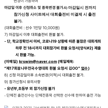
변경이 가능하며
마감
일 이후 신청취소 및 종목변경 불가
.
6)
마감일시 전까지
참가신청 사이트에서 대회출전비 미결제 시 출전
불가
.
(
대회출전비
:
선수
1
인당
10,000
원
)
7)
마감일시 이후 대회출전비 환불 불가
.
-
단
,
학교장확인서 미비
,
코로나
19
상황에 따른 불참은 대회개최
하루 전
18
시까지 대회참가비 환불 요청서
(
양식
#2)
제출
시 환불 가능
.
(
이메일
)
krswim@naver.com
(
메일제목
:
“
제
17
회꿈나무전국수영대회 환불 요청서 김
OO”
엄수
)
8)
신청 마감일이후 소속변경
(
이적
)
시 대회출전 불가
.
9)
참가신청시 유의사항
-
유년부
,
초등부 외 참가신청 불가
단체전 출전선수는 단체전종목 선택한 선수에 한하여 출전 가능
-