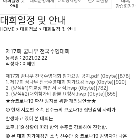
대회일정 및
대회운영체계
대회상세정보
신기록현황
대회/
안내
강습회참가
대회일정 및 안내
HOME > 대회정보 > 대회일정 및 안내
제17회 꿈나무 전국수영대회
등록일 : 2021.02.22
작성자 :
이혜민
제17회 꿈나무 전국수영대회 참가요강 공지.pdf
(0byte)
[878]
1. 제17회 꿈나무 전국수영대회 참가요강.hwp
(0byte)
[920]
2. (양식#1)학교장 확인서 서식.hwp
(0byte)
[782]
3. (양식#2)대회참가비 환불 요청서.hwp
(0byte)
[855]
★☆코로나
19
확산 방지를 위한 개최방안☆★
①
현재 시도별 소속 선수들의 코로나
19
집단감염 사례가
발생하고 있어 본 대회는
코로나
19
상황에 따라 방역 수준을 강화하여 진행함
.
②
본 대회 참가예정인 소속 선수단 중 코로나
19
감염자가 나온