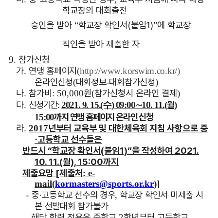
학교장의 대회출전
승인을 받아
학교장 확인서(붙임1)
에 학교장
“
”
직인을 받아 제출한 자
참가신청
9.
가
연맹 홈페이지
.
(
http://www.korswim.co.kr/)
온라인신청
대회정보
대회참가신청
(
-
)
나
참가비
원
참가신청시 온라인 결제
.
: 50,000
(
)
다
신청기간
∼
월
.
:
2021. 9. 15.(수
) 09:00
10. 11.(
)
까지 연맹 홈페이지 온라인 신청
15:00
라
년부터 교육부 및 대한체육회 지침 사항으로 중
.
2017
고등학교 선수들은
·
반드시
“학교장 확인서(붙임1)”을 작성하여 2021.
10. 11.(월), 15:00까지
제출요망
[제출처
: e-
mail(
kormasters@sports.or.kr
)]
중
고등학교 선수의 경우
학교장 확인서 미제출 시
-
·
,
본 선발대회 참가불가
해당 학력 적용은 중학교
학년부터 고등학교
-
2