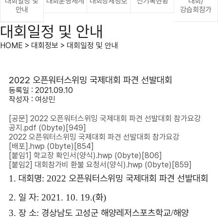
대회일정 및
대회운영체계
대회상세정보
신기록현황
대회/
안내
강습회참가
대회일정 및 안내
HOME > 대회정보 > 대회일정 및 안내
2022 오픈워터스위밍 국제대회 파견 선발대회
등록일 : 2021.09.10
작성자 :
여상민
[공문] 2022 오픈워터스위밍 국제대회 파견 선발대회 참가요강
공지.pdf
(0byte)
[949]
2022 오픈워터스위밍 국제대회 파견 선발대회 참가요강
[배포].hwp
(0byte)
[854]
[붙임1] 학교장 확인서(양식).hwp
(0byte)
[806]
[붙임2] 대회참가비 환불 요청서(양식).hwp
(0byte)
[859]
대회명
오픈워터스위밍 국제대회 파견 선발대회
1.
: 2022
일 자
화
2.
: 2021. 10. 19.(
)
장 소
경상남도 고성군 해양레저스포츠학교
해양
3.
:
/