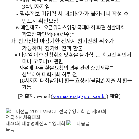
학년까지임
3
필수정보 미입력 시 대회참가가 불가하니 작성 후
-
반드시 확인요망
※
메일제목
오픈워터스위밍 국제대회 파견 선발대회
: “
학교장 확인서
선수
(000
)”
마
참가신청 마감기한 전까지 참가신청 취소가
.
가능하며
참가비 전액 환불
,
※
마감일 이후 신청취소 및 환불 불가함
단
학교장 확인서
.
,
미비
코로나
관련
,
19
사유에 따른 환불요청의 경우 관련 증빙서류를
첨부하여 대회개최 하루 전
시까지 대회참가비 환불 요청서(붙임2)
제출 시 환불
18
가능
제출처
제출
[
: e-mail(
kormasters@sports.or.kr
)
]
이전글
2021 MBC배 전국수영대회 겸 제50회
전국소년체육대회
제40회 대통령배전국수영대회
다음글
목록