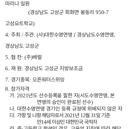
마리나 일원
경상남도 고성군 회화면 봉동리
(
950-7
고성요트학교
)
주최
주관
사
대한수영연맹 /
경상남도수영연맹
4.
/
: (
)
,
경상남도 고성군
협 찬
주
배럴
5.
: (
)
재 원
경상남도 고성군 지방보조금
6.
:
경기종목
오픈워터스위밍
7.
:
참가자격
8.
가
년도 선수등록을 필한 자
시도수영연맹
본
.
2021
(
,
연맹의 승인이 완료된 선수
)
나
대한수영연맹 경기인 등록 규정에 위배되지 않은 자
.
다
가항 및 나항 해당자로서
년
월
일 기준
.
2021
12
31
만
세 이상인 대한민국 국적자
14
라
중
고등학교 학생인 경우
교육부 지침에 따라 해당
.
·
,