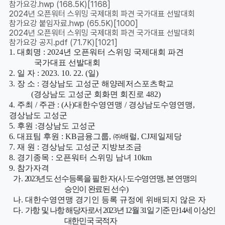
참가요강.hwp
(168.5K)
[1168]
2024년 오픈워터 스위밍 국제대회 파견 국가대표 선발대회
참가요강 붙임자료.hwp
(65.5K)
[1000]
2024년 오픈워터 스위밍 국제대회 파견 국가대표 선발대회
참가요강 공지.pdf
(71.7K)
[1021]
1.
대회명
: 2024
년 오픈워터 스위밍 국제대회 파견
국가대표 선발대회
2.
일 자
: 2023. 10. 22. (
일
)
3.
장 소
:
경상남도 고성군 해양레저스포츠학교
(
경상남도 고성군 회화면 회진로
482)
4.
주최
/
주관
: (
사
)
대한수영연맹
/
경상남도수영연맹
,
경상남도 고성군
5.
후원
:
경상남도 고성군
6.
대표팀 후원
: KB
금융그룹
,
㈜
배럴
, CJ
제일제당
7.
재 원
:
경상남도 고성군 지방보조금
8.
경기종목
:
오픈워터 스위밍 남녀
10km
9.
참가자격
가
.
2023
년도 선수등록을 필한 자
(
시
·
도수영연맹
,
본 연맹의
승인이 완료된 선수
)
나
.
대한수영연맹 경기인 등록 규정에 위배되지 않은 자
다
.
가항 및 나항 해당자로서
2023
년
12
월
31
일 기준 만
14
세 이상인
대한민국 국적자