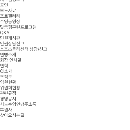
공인
보도자료
포토갤러리
수영동영상
맞춤형훈련프로그램
Q&A
민원게시판
인권상담신고
스포츠윤리센터 상담/신고
연맹소개
회장 인사말
연혁
CI소개
조직도
임원현황
위원회현황
관련규정
경영공시
시도수영연맹주소록
후원사
찾아오시는길