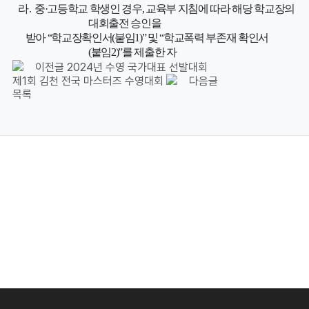
라
.
중
·
고등학교 학생인 경우
,
교육부 지침에 따라 해당 학교장의
대회출전 승인을
받아
“
학교장확인서
(
붙임
1)”
및
“
학교폭력 부존재 확인서
(
붙임
2)”
를 제출한 자
이전글
2024년 수영 국가대표 선발대회
제1회 김천 전국 마스터즈 수영대회
다음글
목록