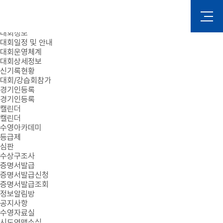
로그인
회원가입
대회정보
대회일정 및 안내
대회운영체계
대회상세정보
신기록현황
대회/강습회참가
경기인등록
경기인등록
캘린더
캘린더
수영아카데미
등급제
심판
수상구조사
증명서발급
증명서발급신청
증명서발급조회
정보알림방
공지사항
수영자료실
시도연맹소식