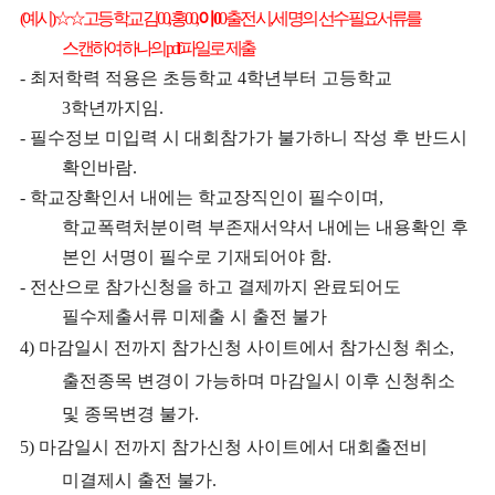
(
예시
)
☆☆
고등학교 김
00,
홍
00,
이
0
0
출전 시
,
세 명의 선수 필요서류를
스캔하여 하나의
pdf
파일로 제출
-
최저학력 적용은 초등학교
4
학년부터 고등학교
3
학년까지임
.
-
필수정보 미입력 시 대회참가가 불가하니 작성 후 반드시
확인바람
.
-
학교장확인서 내에는 학교장직인이 필수이며
,
학교폭력처분이력 부존재서약서 내에는
내용확인 후
본인 서명이 필수로 기재되어야 함
.
-
전산으로 참가신청을 하고 결제까지 완료되어도
필수제출서류 미제출 시 출전 불가
4)
마감일시 전까지 참가신청 사이트에서 참가신청 취소
,
출전종목 변경이 가능하며 마감일시 이후 신청취소
및 종목변경 불가
.
5)
마감일시 전까지 참가신청 사이트에서 대회출전비
미결제시 출전 불가
.