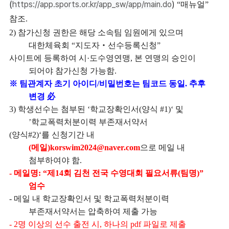
(
https://app.sports.or.kr/app_sw/app/main.do
)
“
매뉴얼
”
참조
.
2)
참가신청 권한은 해당 소속팀 임원에게 있으며
대한체육회
“
지도자
‧
선수등록신청
”
사이트에 등록하여 시
·
도수영연맹
,
본 연맹의 승인이
되어야 참가신청 가능함
.
※
팀관계자 초기 아이디
/
비밀번호는 팀코드 동일
.
추후
변경
必
3)
학생선수는 첨부된
‘
학교장확인서
(
양식
#1)‘
및
’
학교폭력처분이력 부존재서약서
(
양식
#2)‘
를 신청기간 내
(
메일
)korswim2024@naver.com
으로 메일 내
첨부하여야 함
.
-
메일명
: “
제
14
회 김천 전국 수영대회 필요서류
(
팀명
)”
엄수
-
메일 내 학교장확인서 및 학교폭력처분이력
부존재서약서는 압축하여 제출 가능
- 2
명 이상의 선수 출전 시
,
하나의
pdf
파일로 제출