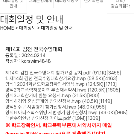
대회일정 및
대회운영체계
대회상세정보
신기록현황
대회/
안내
강습회참가
대회일정 및 안내
HOME > 대회정보 > 대회일정 및 안내
제14회 김천 전국수영대회
등록일 : 2024.02.14
작성자 :
korswim4848
제14회 김천 전국수영대회 참가요강 공지.pdf
(91.1K)
[3456]
1. 제14회 김천 전국수영대회참가요강.hwp
(58.5K)
[4163]
양식1 2024학년도학교장확인서양식.hwp
(124.5K)
[1713]
양식2학교폭력처분이력 부존재서약서.hwp
(120.5K)
[1605]
양식3대회참가비 환불 요청서.hwp
(31.5K)
[900]
양식4 경영 혼성혼계영 참가신청서.hwp
(40.5K)
[1149]
양식5 수구 시범경기 참가신청서.hwp
(48.0K)
[956]
양식6 아티스틱스위밍 시범경기 참가신청서.hwp
(43.0K)
[968]
대한수영연맹 참가신청 가이드.pdf
(1.9M)
[1309]
※ 학교장확인서, 학교폭력부존재 서약서까지 메일
(korswim2024@naver.com)으로 제출해주셔야지