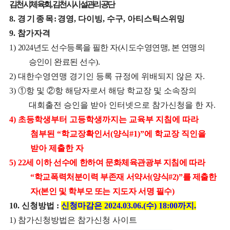
김천시체육회
,
김천시시설관리공단
8.
경 기 종 목
:
경영
,
다이빙
,
수구
,
아티스틱스위밍
9.
참가자격
1)
2024
년도 선수등록을 필한 자
(
시도수영연맹
,
본 연맹의
승인이 완료된 선수
).
2)
대한수영연맹 경기인 등록 규정에 위배되지 않은 자
.
3)
①
항 및
②
항 해당자로서 해당 학교장 및 소속장의
대회출전 승인을 받아 인터넷으로 참가신청을 한 자
.
4)
초등학생부터 고등학생까지는 교육부 지침에 따라
첨부된
“
학교장확인서
(
양식
#1)”
에
학교장 직인을
받아 제출한 자
5)
22
세 이하 선수에 한하여 문화체육관광부 지침에 따라
“
학교폭력처분이력 부존재 서약서
(
양식
#2)”
를 제출한
자
(
본인 및 학부모 또는 지도자 서명 필수
)
10.
신청방법
:
신청마감은
2024.03.06.(
수
) 18:00
까지
.
1)
참가신청방법은 참가신청 사이트