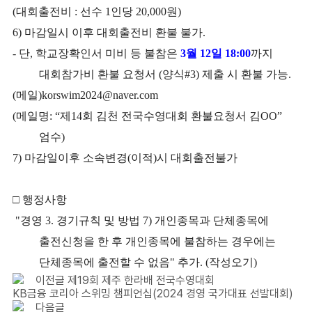
(
대회출전비
:
선수
1
인당
20,000
원
)
6)
마감일시 이후 대회출전비 환불 불가
.
-
단
,
학교장확인서 미비 등 불참은
3
월
12
일
18:00
까지
대회참가비 환불 요청서
(
양식
#3)
제출 시 환불 가능
.
(
메일
)korswim2024@naver.com
(
메일명
: “
제
14
회 김천 전국수영대회 환불요청서 김
OO”
엄수
)
7)
마감일이후 소속변경
(이적)시 대회출전불가
□ 행정사항
"경영 3. 경기규칙 및 방법 7) 개인종목과 단체종목에
출전신청을 한 후 개인종목에 불참하는 경우에는
단체종목에 출전할 수 없음" 추가. (작성오기)
이전글
제19회 제주 한라배 전국수영대회
KB금융 코리아 스위밍 챔피언십(2024 경영 국가대표 선발대회)
다음글