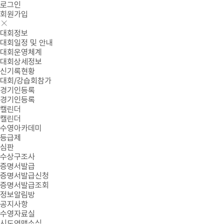
로그인
회원가입
대회정보
대회일정 및 안내
대회운영체계
대회상세정보
신기록현황
대회/강습회참가
경기인등록
경기인등록
캘린더
캘린더
수영아카데미
등급제
심판
수상구조사
증명서발급
증명서발급신청
증명서발급조회
정보알림방
공지사항
수영자료실
시도연맹소식