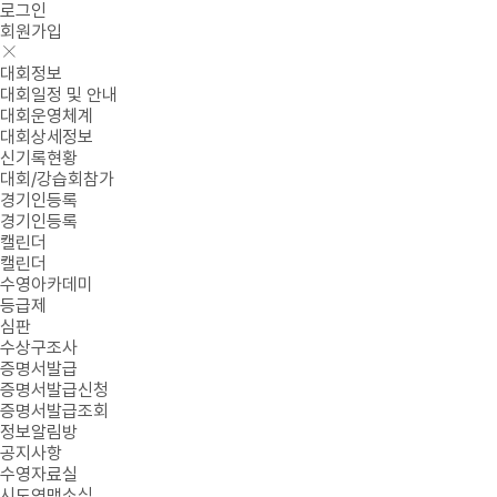
로그인
회원가입
대회정보
대회일정 및 안내
대회운영체계
대회상세정보
신기록현황
대회/강습회참가
경기인등록
경기인등록
캘린더
캘린더
수영아카데미
등급제
심판
수상구조사
증명서발급
증명서발급신청
증명서발급조회
정보알림방
공지사항
수영자료실
시도연맹소식