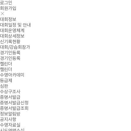
로그인
회원가입
대회정보
대회일정 및 안내
대회운영체계
대회상세정보
신기록현황
대회/강습회참가
경기인등록
경기인등록
캘린더
캘린더
수영아카데미
등급제
심판
수상구조사
증명서발급
증명서발급신청
증명서발급조회
정보알림방
공지사항
수영자료실
시도연맹소식