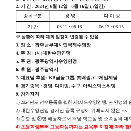
2.
기 간
: 2024
년
6
월
12
일
- 6
월
16
일
(5
일간
)
종목
구분
경 영
다 이 빙
기 간
06.12.~06.16.
06.12.~06.15.
※
상황에 따라 대회 일정이 변경될 수 있음
.
3.
장 소
:
광주남부대시립국제수영장
4.
주 최
: (
사
)
대한수영연맹
5.
주 관
:
광주광역시수영연맹
6.
후 원
:
광주광역시
7.
대표팀 후원
: KB
금융그룹
,
㈜
배럴
, CJ
제일제당
8.
경기종목
:
경영
,
다이빙
,
수구
,
아티스틱스위밍
9.
참가자격
1)
2024
년도 선수등록을 필한 자
(
시도수영연맹
,
본 연맹의 
2)
대한수영연맹 경기인 등록 규정에 위배되지 않은 자
.
3)
①
항 및
②
항 해당자로서 해당 학교장 및 소속장의 대
4)
초등학생부터 고등학생까지는 교육부 지침에 따라 