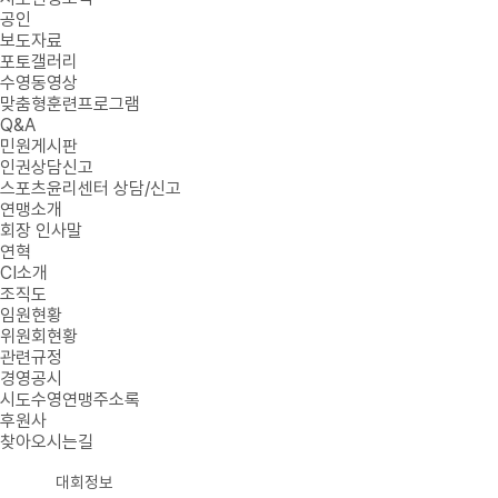
공인
보도자료
포토갤러리
수영동영상
맞춤형훈련프로그램
Q&A
민원게시판
인권상담신고
스포츠윤리센터 상담/신고
연맹소개
회장 인사말
연혁
CI소개
조직도
임원현황
위원회현황
관련규정
경영공시
시도수영연맹주소록
후원사
찾아오시는길
대회정보