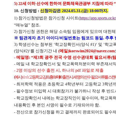
5)
22
세 이하 선수에 한하여 문화체육관광부 지침에 따라
“
10.
신청방법
:
신청마감은
2024.05.31.(
금
) 18:00
까지
.
1)
참가신청방법은 참가신청 사이트
(
https://app.sports.or.
“
매뉴얼
”
참조
.
2)
참가신청 권한은 해당 소속팀 임원에게 있으며 대한
※
팀관계자 초기 아이디
/
비밀번호는 팀코드 동일
.
추후
3)
학생선수는 첨부된
‘
학교장확인서
(
양식
#1)‘
및
’
학교
(
양식
#2)‘
를 신청기간 내
(
메일
)korswim2024@naver.com
-
메일명
: “
제
3
회 광주 전국 수영 선수권대회 필요서류
(
-
메일 내 학교장확인서 및 학교폭력처분이력 부존재서약
- 2
명 이상의 선수 출전 시
,
하나의
pdf
파일로 제출
(
예시
)
☆☆
고등학교 김
00,
홍
00,
이
0
0
출전 시
,
세 명의 선수 필요서류를 스
-
최저학력 적용은 초등학교
4
학년부터 고등학교
3
학년
-
필수정보 미입력 시 대회참가가 불가하니 작성 후 반드
-
학교장확인서 내에는 학교장직인이 필수이며
,
학교폭력
내용확인 후 본인 서명이 필수로 기재되어야 함
.
-
전산으로 참가신청을 하고 결제까지 완료되어도 필수제