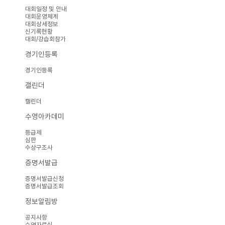
대회일정 및 안내
대회운영체계
대회상세정보
신기록현황
대회/강습회참가
경기인등록
경기인등록
캘린더
캘린더
수영아카데미
등급제
심판
수상구조사
증명서발급
증명서발급신청
증명서발급조회
정보알림방
공지사항
수영자료실