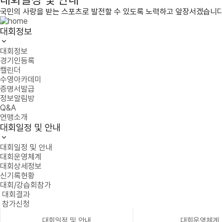
국민의 사랑을 받는 스포츠로 발전할 수 있도록 노력하고 앞장서겠습니다
대회정보
대회정보
경기인등록
캘린더
수영아카데미
증명서발급
정보알림방
Q&A
연맹소개
대회일정 및 안내
대회일정 및 안내
대회운영체계
대회상세정보
신기록현황
대회/강습회참가
대회결과
참가신청
대회일정 및 안내
대회운영체계