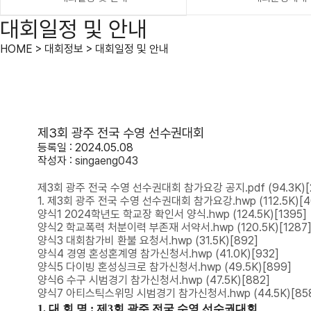
대회일정 및 안내
HOME > 대회정보 > 대회일정 및 안내
제3회 광주 전국 수영 선수권대회
등록일 : 2024.05.08
작성자 :
singaeng043
제3회 광주 전국 수영 선수권대회 참가요강 공지.pdf
(94.3K)
1. 제3회 광주 전국 수영 선수권대회 참가요강.hwp
(112.5K)
[4
양식1 2024학년도 학교장 확인서 양식.hwp
(124.5K)
[1395]
양식2 학교폭력 처분이력 부존재 서약서.hwp
(120.5K)
[1287
양식3 대회참가비 환불 요청서.hwp
(31.5K)
[892]
양식4 경영 혼성혼계영 참가신청서.hwp
(41.0K)
[932]
양식5 다이빙 혼성싱크로 참가신청서.hwp
(49.5K)
[899]
양식6 수구 시범경기 참가신청서.hwp
(47.5K)
[882]
양식7 아티스틱스위밍 시범경기 참가신청서.hwp
(44.5K)
[85
1.
대 회 명
:
제
3
회 광주 전국 수영 선수권대회