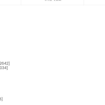
[2642]
034]
]
8]