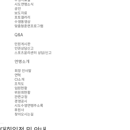
시도연맹소식
공인
보도자료
포토갤러리
수영동영상
맞춤형훈련프로그램
Q&A
민원게시판
인권상담신고
스포츠윤리센터 상담/신고
연맹소개
회장 인사말
연혁
CI소개
조직도
임원현황
위원회현황
관련규정
경영공시
시도수영연맹주소록
후원사
찾아오시는길
대회일정 및 안내