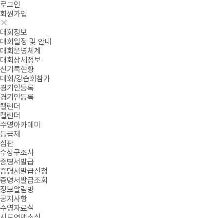
로그인
회원가입
대회정보
대회일정 및 안내
대회운영체계
대회상세정보
신기록현황
대회/강습회참가
경기인등록
경기인등록
캘린더
캘린더
수영아카데미
등급제
심판
수상구조사
증명서발급
증명서발급신청
증명서발급조회
정보알림방
공지사항
수영자료실
시도연맹소식