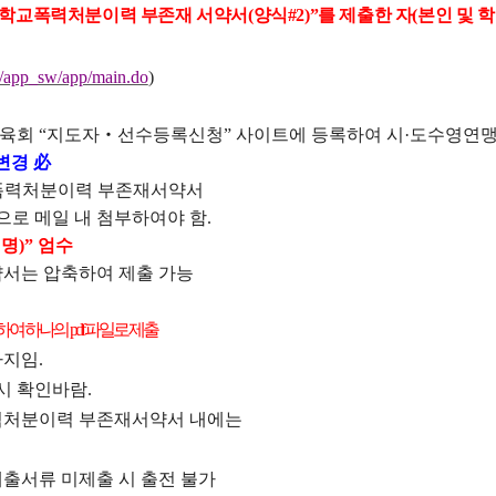
학교폭력처분이력 부존재 서약서
(
양식
#2)”
를 제출한 자
(
본인 및 
kr/app_sw/app/main.do
)
체육회
“
지도자
‧
선수등록신청
”
사이트에 등록하여 시
·
도수영연
 변경
必
폭력처분이력 부존재서약서
으로 메일 내 첨부하여야 함
.
팀명
)”
엄수
서는 압축하여 제출 가능
캔하여 하나의
pdf
파일로 제출
까지임
.
시 확인바람
.
처분이력 부존재서약서 내에는
출서류 미제출 시 출전 불가