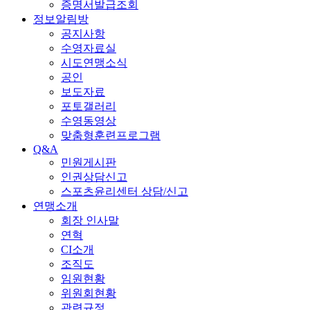
증명서발급조회
정보알림방
공지사항
수영자료실
시도연맹소식
공인
보도자료
포토갤러리
수영동영상
맞춤형훈련프로그램
Q&A
민원게시판
인권상담신고
스포츠윤리센터 상담/신고
연맹소개
회장 인사말
연혁
CI소개
조직도
임원현황
위원회현황
관련규정