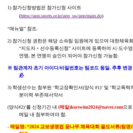
1)
참가신청방법은 참가신청 사이트
(
https://app.sports.or.kr/app_sw/app/main.do
)
“
매뉴얼
”
참조
.
2)
참가신청 권한은 해당 소속팀 임원에게 있으며 대한체육
“
지도자
‧
선수등록신청
”
사이트에 등록하여 시
·
도수영
연맹
,
본 연맹의 승인이 되어야 참가신청 가능함
.
※
팀관계자 초기 아이디
/
비밀번호는 팀코드 동일
.
추후 변경
必
3)
학생선수는 첨부된
‘
학교장확인서
(
양식
#1)‘
및
’
학교폭력
분이력 부존재서약서
(
양식
#2)‘
를 신청기간 내
(
메일
)korswim2024@naver.com
으로
메일 내 첨부하여야 함
.
-
메일명
: “2024
교보생명컵 꿈나무 체육대회 필요서류
(
팀명
)