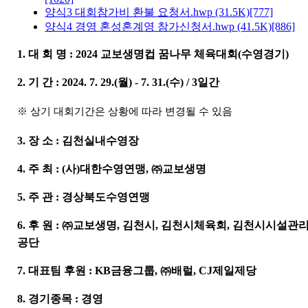
양식3 대회참가비 환불 요청서.hwp
(31.5K)
[777]
양식4 경영 혼성혼계영 참가신청서.hwp
(41.5K)
[886]
1.
대 회 명
:
2024
교보생명컵 꿈나무 체육대회
(
수영경기
)
2.
기 간
:
2024. 7. 29.(
월
) - 7. 31.(
수
) / 3
일간
※
상기 대회기간은 상황에 따라 변경될 수 있음
3.
장 소
:
김천실내수영장
4.
주 최
: (
사
)
대한수영연맹
,
㈜
교보생명
5.
주 관
:
경상북도수영연맹
6.
후 원
:
㈜
교보생명
,
김천시
,
김천시체육회
,
김천시시설관
공단
7.
대표팀 후원
: KB
금융그룹
,
㈜
배럴
, CJ
제일제당
8. 경기종목 : 경영