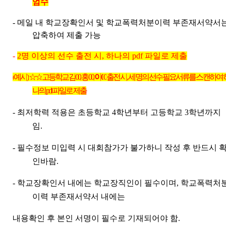
엄수
-
메일 내 학교장확인서 및 학교폭력처분이력 부존재서약서
압축하여 제출 가능
-
2
명 이상의 선수 출전 시
,
하나의
pdf
파일로 제출
(
예시
)
☆☆
고등학교 김
00,
홍
00,
이
0
0
출전 시
,
세 명의 선수 필요서류를 스캔하여 
나의
pdf
파일로 제출
-
최저학력 적용은 초등학교
4
학년부터 고등학교
3
학년까지
임
.
-
필수정보 미입력 시 대회참가가 불가하니 작성 후 반드시 
인바람
.
-
학교장확인서 내에는 학교장직인이 필수이며
,
학교폭력처
이력 부존재서약서 내에는
내용확인 후 본인 서명이 필수로 기재되어야 함
.