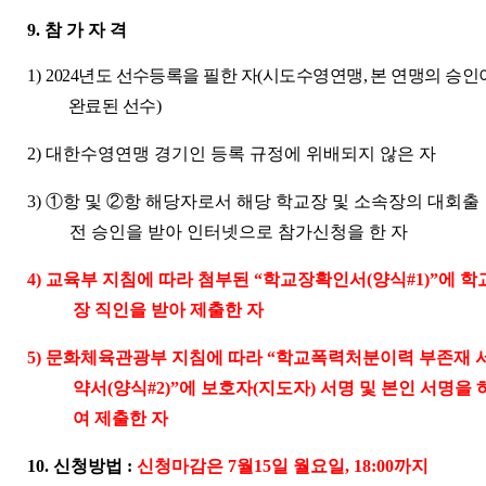
9. 참 가 자 격
1)
2024
년도 선수등록을 필한 자
(
시도수영연맹
,
본 연맹의 승인
완료된 선수
)
2)
대한수영연맹 경기인 등록 규정에 위배되지 않은 자
3)
①
항 및
②
항 해당자로서 해당 학교장 및 소속장의 대회출
전 승인을 받아 인터넷으로 참가신청을 한 자
4)
교육부 지침에 따라 첨부된
“
학교장확인서
(
양식
#1)”
에 학
장 직인을 받아 제출한 자
5)
문화체육관광부 지침에 따라
“
학교폭력처분이력 부존재 
약서
(
양식
#2)”
에 보호자
(
지도자
)
서명 및 본인 서명을 
여 제출한 자
10.
신청방법
:
신청마감은
7
월
15
일 월요일
, 18:00
까지