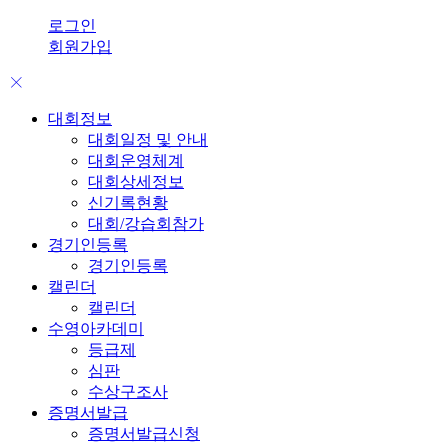
로그인
회원가입
대회정보
대회일정 및 안내
대회운영체계
대회상세정보
신기록현황
대회/강습회참가
경기인등록
경기인등록
캘린더
캘린더
수영아카데미
등급제
심판
수상구조사
증명서발급
증명서발급신청