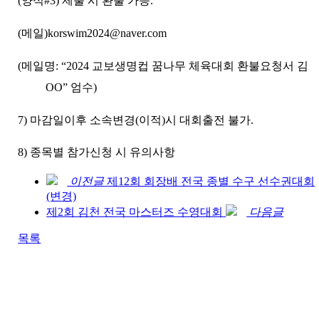
(
양식
#3)
제출 시 환불 가능
.
(
메일
)korswim2024@naver.com
(
메일명
: “2024
교보생명컵 꿈나무 체육대회 환불요청서 김
OO”
엄수
)
7)
마감일이후 소속변경
(
이적
)
시 대회출전 불가
.
8)
종목별 참가신청 시 유의사항
이전글
제12회 회장배 전국 종별 수구 선수권대회
(변경)
제2회 김천 전국 마스터즈 수영대회
다음글
목록