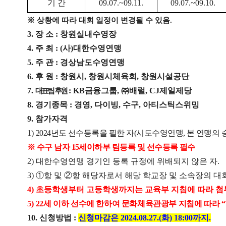
기 간
09.07.~09.11.
09.07.~09.10.
※
상황에 따라 대회 일정이 변경될 수 있음
.
3.
장 소
:
창원실내수영장
4.
주 최
: (
사
)
대한수영연맹
5.
주 관
:
경상남도수영연맹
6.
후 원
:
창원시
,
창원시체육회
,
창원시설공단
7.
: KB
금융그룹
,
㈜
배럴
, CJ
제일제당
대표팀 후원
8.
경기종목
:
경영
,
다이빙
,
수구
,
아티스틱스위밍
9.
참가자격
1)
2024
년도 선수등록을 필한 자
(
시도수영연맹
,
본 연맹의 
※
수구 남자
15
세이하부 팀등록 및 선수등록 필수
2)
대한수영연맹 경기인 등록 규정에 위배되지 않은 자
.
3)
①
항 및
②
항 해당자로서 해당 학교장 및 소속장의 대
4)
초등학생부터 고등학생까지는 교육부 지침에 따라 
5)
22
세 이하 선수에 한하여 문화체육관광부 지침에 따라
“
10.
신청방법
:
신청마감은
2024.08.27.(화
) 18:00
까지
.