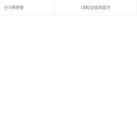
신기록현황
대회/강습회참가