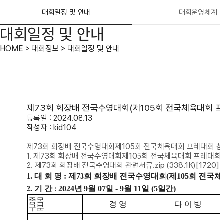
대회일정 및 안내
대회운영체계
대회일정 및 안내
HOME > 대회정보 > 대회일정 및 안내
제73회 회장배 전국수영대회(제105회 전국체육대회 
등록일 : 2024.08.13
작성자 :
kid104
제73회 회장배 전국수영대회제105회 전국체육대회 프레대회 참
1. 제73회 회장배 전국수영대회제105회 전국체육대회 프레대회
2. 제73회 회장배 전국수영대회 관련서류.zip
(338.1K)
[1720]
1.
대 회 명
:
제
73
회 회장배 전국수영대회
(
제
105
회 전국
2.
기 간
: 2024
년
9
월
07
일
- 9
월
11
일
(5
일간
)
종목
경 영
다 이 빙
구분