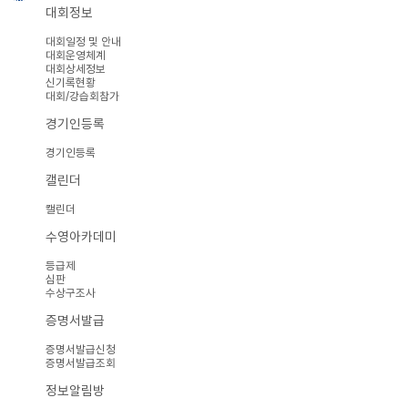
대회정보
대회일정 및 안내
대회운영체계
대회상세정보
신기록현황
대회/강습회참가
경기인등록
경기인등록
캘린더
캘린더
수영아카데미
등급제
심판
수상구조사
증명서발급
증명서발급신청
증명서발급조회
정보알림방