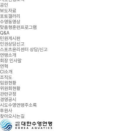
공인
보도자료
포토갤러리
수영동영상
맞춤형훈련프로그램
Q&A
민원게시판
인권상담신고
스포츠윤리센터 상담/신고
연맹소개
회장 인사말
연혁
CI소개
조직도
임원현황
위원회현황
관련규정
경영공시
시도수영연맹주소록
후원사
찾아오시는길