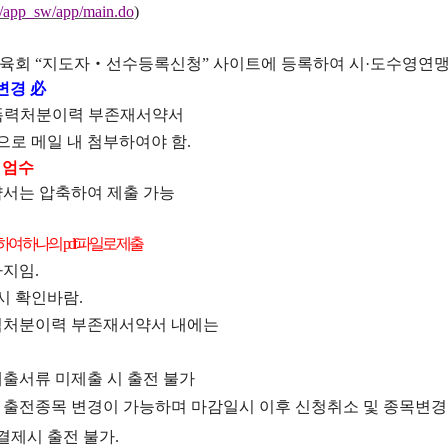
kr/app_sw/app/main.do
)
체육회
“
지도자
‧
선수등록신청
”
사이트에 등록하여 시
·
도수영연
 변경
必
폭력처분이력 부존재서약서
으로 메일 내 첨부하여야 함
.
”
엄수
서는 압축하여 제출 가능
캔하여 하나의
pdf
파일로 제출
까지임
.
시 확인바람
.
처분이력 부존재서약서 내에는
출서류 미제출 시 출전 불가
,
출전종목 변경이 가능하며 마감일시 이후 신청취소 및 종목변경
결제시 출전 불가
.