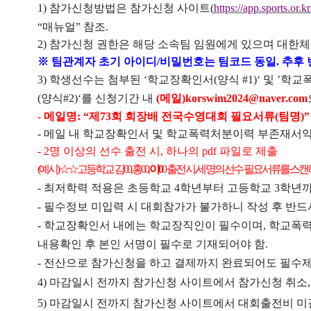
1)
참가신청방법은 참가신청 사이트
(
https://app.sports.or.
“
매뉴얼
”
참조
.
2)
참가신청 권한은 해당 소속팀 임원에게 있으며 대한
※
팀관계자 초기 아이디
/
비밀번호는 팀코드 동일
.
추후
3)
학생선수는 첨부된
‘
학교장확인서
(
양식
#1)‘
및
’
학교
(
양식
#2)‘
를 신청기간 내
(
메일
)korswim2024@naver.com
-
메일명
: “
제
73
회 회장배 전국수영대회 필요서류
(
팀명
)
-
메일 내 학교장확인서 및 학교폭력처분이력 부존재서약
- 2
명 이상의 선수 출전 시
,
하나의
pdf
파일로 제출
(
예시
)
☆☆
고등학교 김
00,
홍
00,
이
0
0
출전 시
,
세 명의 선수 필요서류를 스
-
최저학력 적용은 초등학교
4
학년부터 고등학교
3
학년
-
필수정보 미입력 시 대회참가가 불가하니 작성 후 반드
-
학교장확인서 내에는 학교장직인이 필수이며
,
학교폭력
내용확인 후 본인 서명이 필수로 기재되어야 함
.
-
전산으로 참가신청을 하고 결제까지 완료되어도 필수제
4)
마감일시 전까지 참가신청 사이트에서 참가신청 취소
5)
마감일시 전까지 참가신청 사이트에서 대회출전비 미