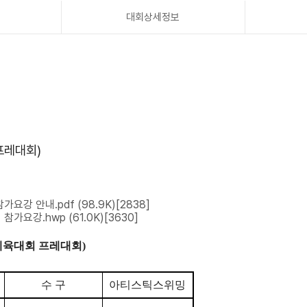
대회상세정보
프레대회)
가요강 안내.pdf
(98.9K)
[2838]
 참가요강.hwp
(61.0K)
[3630]
체육대회 프레대회
)
수 구
아티스틱스위밍