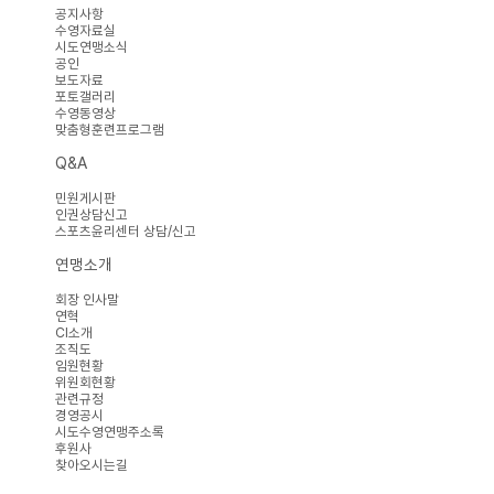
공지사항
수영자료실
시도연맹소식
공인
보도자료
포토갤러리
수영동영상
맞춤형훈련프로그램
Q&A
민원게시판
인권상담신고
스포츠윤리센터 상담/신고
연맹소개
회장 인사말
연혁
CI소개
조직도
임원현황
위원회현황
관련규정
경영공시
시도수영연맹주소록
후원사
찾아오시는길