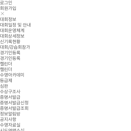
로그인
회원가입
대회정보
대회일정 및 안내
대회운영체계
대회상세정보
신기록현황
대회/강습회참가
경기인등록
경기인등록
캘린더
캘린더
수영아카데미
등급제
심판
수상구조사
증명서발급
증명서발급신청
증명서발급조회
정보알림방
공지사항
수영자료실
시도연맹소식