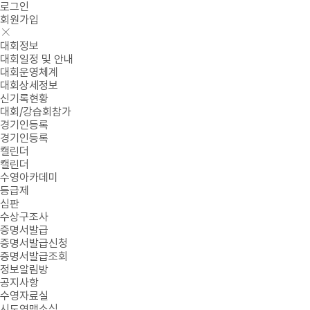
로그인
회원가입
대회정보
대회일정 및 안내
대회운영체계
대회상세정보
신기록현황
대회/강습회참가
경기인등록
경기인등록
캘린더
캘린더
수영아카데미
등급제
심판
수상구조사
증명서발급
증명서발급신청
증명서발급조회
정보알림방
공지사항
수영자료실
시도연맹소식