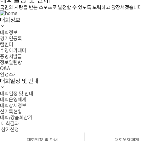
국민의 사랑을 받는 스포츠로 발전할 수 있도록 노력하고 앞장서겠습니다
대회정보
대회정보
경기인등록
캘린더
수영아카데미
증명서발급
정보알림방
Q&A
연맹소개
대회일정 및 안내
대회일정 및 안내
대회운영체계
대회상세정보
신기록현황
대회/강습회참가
대회결과
참가신청
대회일정 및 안내
대회운영체계