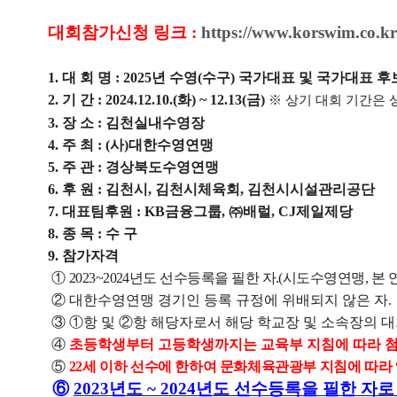
대회참가신청 링크 :
https://www.korswim.co.kr
1.
대 회 명
: 2025
년 수영
(
수구
)
국가대표 및 국가대표 후
2.
기 간
: 2024.12.10.(
화
) ~ 12.13(
금
)
※
상기 대회 기간은 
3.
장 소
:
김천실내수영장
4.
주 최
: (
사
)
대한수영연맹
5.
주 관
:
경상북도수영연맹
6.
후 원
:
김천시
,
김천시체육회
,
김천시시설관리공단
7.
대표팀후원
: KB
금융그룹
,
㈜
배럴
, CJ
제일제당
8.
종 목
:
수 구
9.
참가자격
①
2023~2024
년도 선수등록을 필한 자
.(
시도수영연맹
,
본 
②
대한수영연맹 경기인 등록 규정에 위배되지 않은 자
.
③ ①
항 및
②
항 해당자로서 해당 학교장 및 소속장의 
④
초등학생부터 고등학생까지는 교육부 지침에 따라 
⑤
22
세 이하 선수에 한하여 문화체육관광부 지침에 따라
⑥
2023
년도
~ 2024
년도 선수등록을 필한 자로