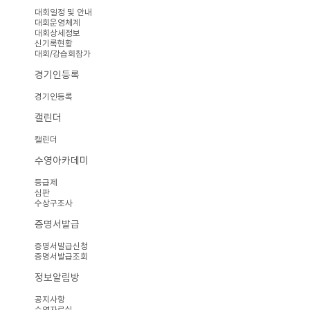
대회일정 및 안내
대회운영체계
대회상세정보
신기록현황
대회/강습회참가
경기인등록
경기인등록
캘린더
캘린더
수영아카데미
등급제
심판
수상구조사
증명서발급
증명서발급신청
증명서발급조회
정보알림방
공지사항
수영자료실