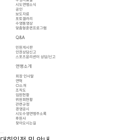
시도연맹소식
공인
보도자료
포토갤러리
수영동영상
맞춤형훈련프로그램
Q&A
민원게시판
인권상담신고
스포츠윤리센터 상담/신고
연맹소개
회장 인사말
연혁
CI소개
조직도
임원현황
위원회현황
관련규정
경영공시
시도수영연맹주소록
후원사
찾아오시는길
대회일정 및 안내