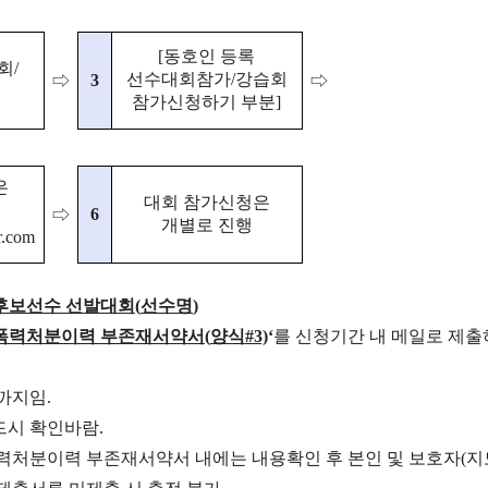
[
동호인 등록
회
/
선수대회참가
/
강습회
3
⇨
⇨
참가신청하기 부분
]
은
대회 참가신청은
6
⇨
개별로 진행
.com
 후보선수 선발대회
(
선수명
)
폭력처분이력 부존재서약서
(
양식
#3)
‘
를 신청기간 내 메일로 제출
까지임
.
드시 확인바람
.
력처분이력 부존재서약서 내에는
내용확인 후 본인 및 보호자
(
지