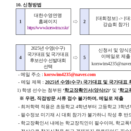
10.
신청방법
대한수영연맹
[
대회정보
] -> [
대
1
홈페이지
2
⇨
강습회 참가
]
https://www.korswim.co.kr/
2025
년 수영
(
수구
)
신청서 및 양식
국가대표 및 국가대표
이메일로 제출
4
5
⇨
후보선수 선발대회
korswim4235@naver
선택
-
메일 주소
:
korswim4235@naver.com
-
메일 제목
:
2025
년 수영
(
수구
)
국가대표 및 국가대표
1)
학생 선수는 첨부된
‘
학교장확인서
(
양식
#2)
‘
및
’
학교
※
우편
,
직접방문 서류 접수 불가하며
,
메일로 제출
-
최저학력 적용은 초등학교
4
학년부터 고등학교
3
학년
-
필수정보 미기재 시 대회 참가가 불가하니 작성 후 반
-
학교장확인서 내에는 학교장직인이 필수이며
,
학교폭