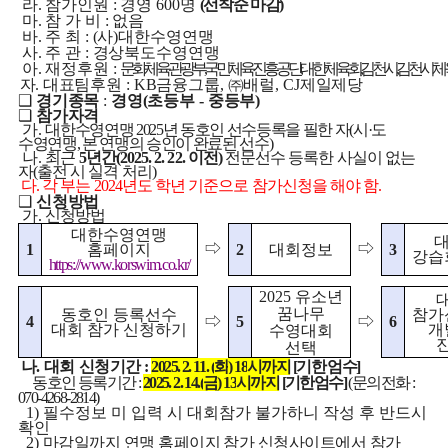
라
.
참가인원
:
경영
600
명
(
선착순 마감
)
마
.
참 가 비
:
없음
바
.
주 최
: (
사
)
대한수영연맹
사
.
주 관
:
경상북도수영연맹
아
.
재정후원
:
문화체육관광부
국민체육진흥공단
대한체육회
김천시
김천시체
자
.
대표팀후원
: KB
금융그룹
,
㈜
배럴
, CJ
제일제당
❑
경기종목
:
경영
(
초등부
-
중등부
)
❑
참가자격
가
.
대한수영연맹
2025
년 동호인 선수등록을 필한 자
(
시
·
도
수영연맹
,
본 연맹의 승인이 완료된 선수
)
나
.
최근
5
년간
(2025. 2. 22.
이전
)
전문선수 등록한 사실이 없는
자
(
출전 시 실격 처리
)
다
.
각 부는
2024
년도 학년 기준으로 참가신청을 해야 함
.
❑
신청방법
가
.
신청방법
대한수영연맹
⇨
⇨
1
홈페이지
2
대회정보
3
강습
https://www.korswim.co.kr/
2025
유소년
꿈나무
동호인 등록선수
참가
4
⇨
5
⇨
6
대회 참가 신청하기
개
수영대회
선택
나
.
대회
신청기간
:
2025. 2. 11. (
화
) 18
시까지
[
기한 엄수
]
동호인 등록기간
:
2025. 2. 14.(
금
) 13
시까지
[
기한엄수
]
(
문의전화
:
070-4268-2814)
1)
필수정보 미 입력 시 대회참가 불가하니 작성 후 반드시
확인
2)
마감일까지 연맹 홈페이지 참가 신청사이트에서 참가