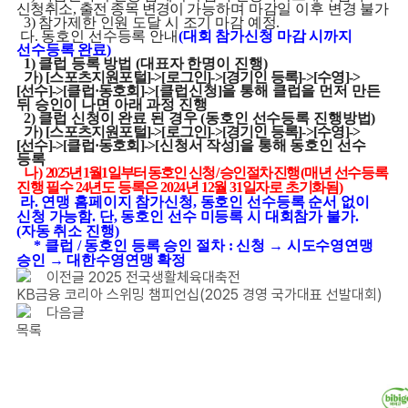
신청취소
,
출전 종목 변경이
가능하며 마감일 이후 변경 불가
3)
참가제한 인원 도달 시 조기 마감 예정
.
다
.
동호인 선수등록 안내
(
대회 참가신청 마감 시까지
선수등록 완료
)
1)
클럽 등록 방법
(
대표자 한명이 진행
)
가
)
[
스포츠지원포털
]->[
로그인
]->[
경기인 등록
]->[
수영
]->
[
선수
]->[
클럽
·
동호회
]->
[
클럽신청
]
을 통해 클럽을 먼저 만든
뒤 승인이 나면 아래 과정 진행
2)
클럽 신청이 완료 된 경우
(
동호인 선수등록 진행방법
)
가
)
[
스포츠지원포털
]->[
로그인
]->[
경기인 등록
]->[
수영
]->
[
선수
]->[
클럽
·
동호회
]->
[
신청서 작성
]
을 통해 동호인 선수
등록
나
)
2025
년
1
월
1
일부터 동호인 신청
/
승인절차 진행
(
매년 선수등록
진행 필수
24
년도 등록은
2024
년
12
월
31
일자로 초기화됨
)
라. 연맹 홈페이지 참가신청, 동호인 선수등록 순서 없이
신청 가능함. 단, 동호인 선수 미등록 시 대회참가 불가.
(자동 취소 진행)
* 클럽 / 동호인 등록 승인 절차 : 신청 → 시도수영연맹
승인 → 대한수영연맹 확정
이전글
2025 전국생활체육대축전
KB금융 코리아 스위밍 챔피언십(2025 경영 국가대표 선발대회)
다음글
목록