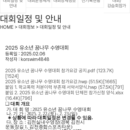
대회일정 및
대회운영체계
대회상세정보
신기록현황
대회/
안내
강습회참가
대회일정 및 안내
HOME > 대회정보 > 대회일정 및 안내
2025 유소년 꿈나무 수영대회
등록일 : 2025.02.06
작성자 :
korswim4848
2025 유소년 꿈나무 수영대회 참가요강 공지.pdf
(123.7K)
[1524]
2025 유소년 꿈나무 수영대회 참가요강.hwp
(51.5K)
[1665]
붙임 1. 학교폭력 처분이력 부존재 서약서양식.hwp
(57.5K)
[791]
붙임 2. 2025 유소년 꿈나무 수영대회 단체전 참가신청 양식.xlsx
(16.4K)
[796]
❑
대회 개요
가
.
대 회 명
: 2025
유소년 꿈나무 수영대회
나
.
기 간
: 2025. 2. 22.(
토
) - 2. 23.(
일
)
∗
상황에 따라 대회일정은 변경될 수 있음
.
다
.
장 소
:
김천실내수영장
(
경북 김천시
운동장길
1,
김천종합스포츠타운
)