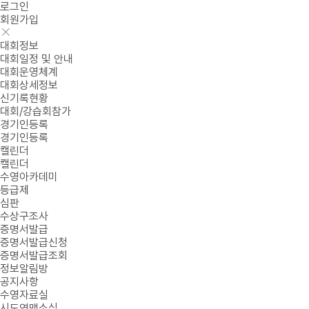
로그인
회원가입
대회정보
대회일정 및 안내
대회운영체계
대회상세정보
신기록현황
대회/강습회참가
경기인등록
경기인등록
캘린더
캘린더
수영아카데미
등급제
심판
수상구조사
증명서발급
증명서발급신청
증명서발급조회
정보알림방
공지사항
수영자료실
시도연맹소식