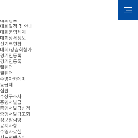
로그인
회원가입
대회정보
대회일정 및 안내
대회운영체계
대회상세정보
신기록현황
대회/강습회참가
경기인등록
경기인등록
캘린더
캘린더
수영아카데미
등급제
심판
수상구조사
증명서발급
증명서발급신청
증명서발급조회
정보알림방
공지사항
수영자료실
시도연맹소식