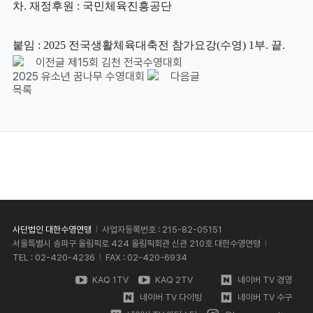
차
.
재정후원
:
국민체육진흥공단
붙임
: 2025
전국생활체육대축전 참가요강
(
수영
) 1
부
.
끝
.
이전글
제15회 김천 전국수영대회
2025 유소년 꿈나무 수영대회
다음글
목록
사단법인 대한수영연맹
사업자등록번호 : 215-82-05151
서울특별시 송파구 올림픽로 424 올림픽회관 신관 210호 대한수영연맹
TEL : 02-420-4236
FAX : 02-420-6934
KAQ 1TV
KAQ 2TV
네이버 TV 경영
네이버 TV 다이빙
네이버 TV 수구