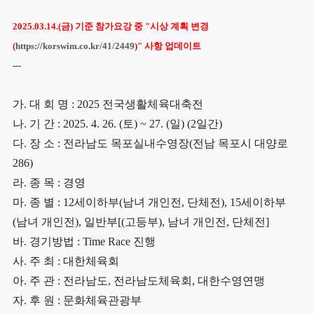
2025.03.14.(금) 기준 참가요강 중 "시상 계획 변경
(
https://korswim.co.kr/41/2449
)" 사항 업데이트
---
가.
대 회 명
: 2025
전국생활체육대축전
나
.
기 간
: 2025. 4. 26. (
토
) ~ 27. (
일
) (2
일간
)
다
.
장 소
:
전라남도 목포실내수영장
(
전남 목포시 대양로
286)
라
.
종 목
:
경영
마
.
종 별
: 12
세이하부
(
남녀 개인전
,
단체전
), 15
세이하부
(
남녀 개인전
),
일반부
[(
고등부
),
남녀 개인전
,
단체전
]
바
.
경기방법
: Time Race
진행
사
.
주 최
:
대한체육회
아
.
주 관
:
전라남도
,
전라남도체육회
,
대한수영연맹
자
.
후 원
:
문화체육관광부