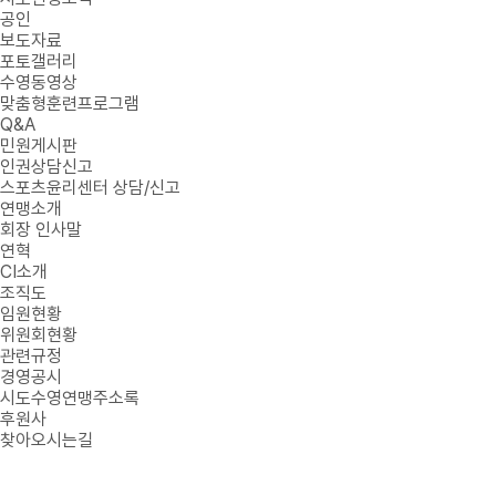
공인
보도자료
포토갤러리
수영동영상
맞춤형훈련프로그램
Q&A
민원게시판
인권상담신고
스포츠윤리센터 상담/신고
연맹소개
회장 인사말
연혁
CI소개
조직도
임원현황
위원회현황
관련규정
경영공시
시도수영연맹주소록
후원사
찾아오시는길