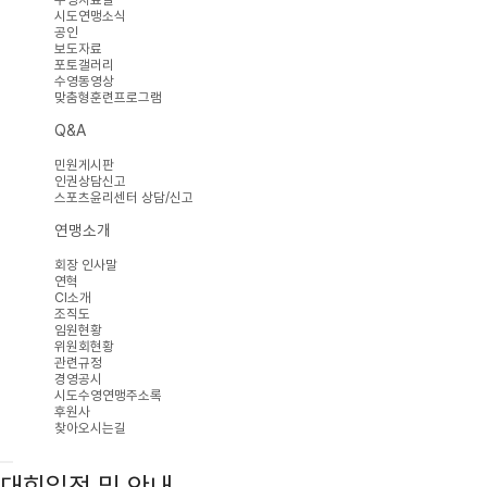
시도연맹소식
공인
보도자료
포토갤러리
수영동영상
맞춤형훈련프로그램
Q&A
민원게시판
인권상담신고
스포츠윤리센터 상담/신고
연맹소개
회장 인사말
연혁
CI소개
조직도
임원현황
위원회현황
관련규정
경영공시
시도수영연맹주소록
후원사
찾아오시는길
대회일정 및 안내