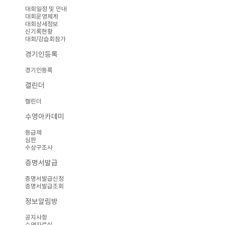
대회일정 및 안내
대회운영체계
대회상세정보
신기록현황
대회/강습회참가
경기인등록
경기인등록
캘린더
캘린더
수영아카데미
등급제
심판
수상구조사
증명서발급
증명서발급신청
증명서발급조회
정보알림방
공지사항
수영자료실