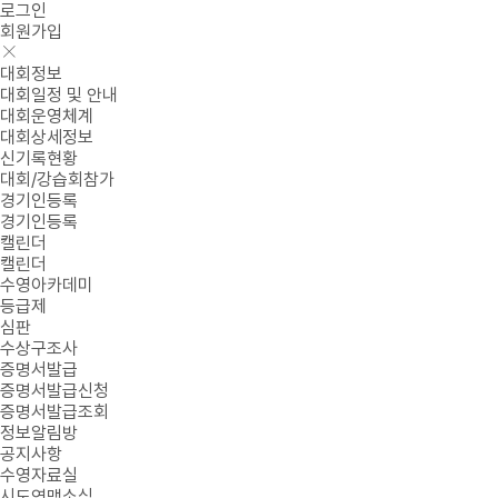
로그인
회원가입
대회정보
대회일정 및 안내
대회운영체계
대회상세정보
신기록현황
대회/강습회참가
경기인등록
경기인등록
캘린더
캘린더
수영아카데미
등급제
심판
수상구조사
증명서발급
증명서발급신청
증명서발급조회
정보알림방
공지사항
수영자료실
시도연맹소식