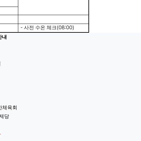
-
(08:00)
사전 수온 체크
안내
회
대한체육회
일제당
음