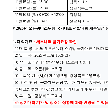
11
15
(
) 15:00
월
일
토
감독자 회의
11
15
(
) 15:30
월
일
토
심판직무교육
11
16
(
) 09:00 ~ 12:00
월
일
일
워밍업
11
16
(
) 13:00 ~
월
일
일
선발 대회 시작
# 2026년 오픈워터스위밍 국가대표 선발대회 세부일정 
1. 대회개요
* 세부내역 참가요강 확인
1) 대 회 명 : 2026년 오픈워터 스위밍 국가대표 선발대
2) 일 자 : 2025년 11월 16일(일)
3) 장 소 : 구미 낙동강 수상레포츠체험센터
4) 종 목 : 오픈워터 스위밍
5) 주최/주관 : (사)대한수영연맹, 경상북도수영연맹
6) 재 정 후 원 : 문화체육관광부, 국민체육진흥공단, 
7) 대표팀후원 : KB금융그룹, 아레나코리아(주), CJ제
8) 후 원 : 경상북도 구미시
※ 상기대회 기간 및 장소는 상황에 따라 변경될 수 있