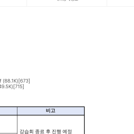
f
(88.1K)
[673]
49.5K)
[715]
비고
강습회 종료 후 진행 예정