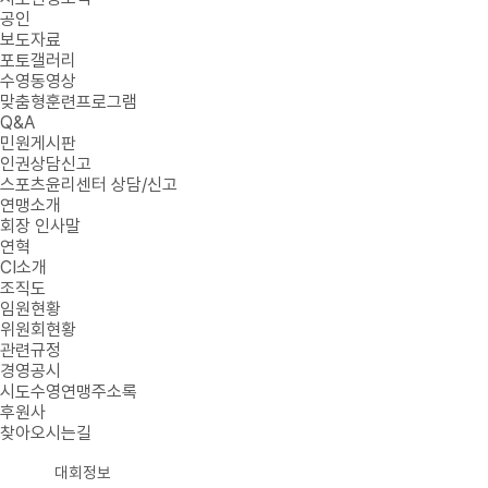
공인
보도자료
포토갤러리
수영동영상
맞춤형훈련프로그램
Q&A
민원게시판
인권상담신고
스포츠윤리센터 상담/신고
연맹소개
회장 인사말
연혁
CI소개
조직도
임원현황
위원회현황
관련규정
경영공시
시도수영연맹주소록
후원사
찾아오시는길
대회정보