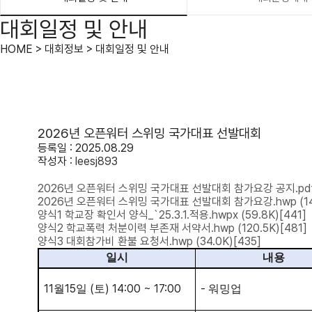
대회일정 및 안내
HOME > 대회정보 > 대회일정 및 안내
2026년 오픈워터 스위밍 국가대표 선발대회
등록일 : 2025.08.29
작성자 :
leesj893
2026년 오픈워터 스위밍 국가대표 선발대회 참가요강 공지.pd
2026년 오픈워터 스위밍 국가대표 선발대회 참가요강.hwp
(1
양식1 학교장 확인서 양식_`25.3.1.적용.hwpx
(59.8K)
[441]
양식2 학교폭력 처분이력 부존재 서약서.hwp
(120.5K)
[481]
양식3 대회참가비 환불 요청서.hwp
(34.0K)
[435]
일시
내용
11
15
(
) 14:00 ~ 17:00
-
월
일
토
워밍업