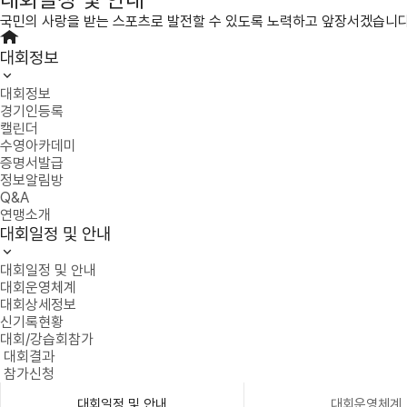
국민의 사랑을 받는 스포츠로 발전할 수 있도록 노력하고 앞장서겠습니다
대회정보
대회정보
경기인등록
캘린더
수영아카데미
증명서발급
정보알림방
Q&A
연맹소개
대회일정 및 안내
대회일정 및 안내
대회운영체계
대회상세정보
신기록현황
대회/강습회참가
대회결과
참가신청
대회일정 및 안내
대회운영체계