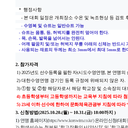
＊ 행정사항
- 본 대회 일정은 개최장소 수온 및 녹조현상 등 검토 
-
수영복 및 슈트는 일반슈트 가능
-
슈트는 몸통
,
등
,
허벅지를 완전히 덮어야 한다
.
-
목
,
손목
,
발목을 넘어서는 안된다
.
-
어깨 팔꿈치 및
/
또는 허벅지 무릎 아래의 신체는 반드시 
-
사용되는 재료의 두께는 최소
3mm
에서 최대
5mm
로 한
2.
참가자격
1)
2025
년도 선수등록을 필한 자
(
시도수영연맹
,
본 연맹의
2)
대한수영연맹 경기인 등록 규정에 위배되지 않은 자
.
3)
①
항 및
②
항 해당자로서 해당 학교장 및 소속장의 대
4)
초등학생부터 고등학생까지는 교육부 지침에 따라 
5)
23
세 이하 선수에 한하여 문화체육관광부 지침에 따라
3.
신청방법(2025.10.20.(월) ~ 10.31.(금) 18:00까지 )
1)
연맹 홈페이지
(
https://www.korswim.co.kr/)
온라인신청
(
대회
‘
(
1)‘
’
2) 학생선수는 첨부된
학교장확인서
양식
및
학교폭력