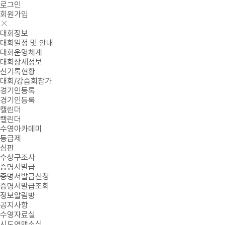
로그인
회원가입
대회정보
대회일정 및 안내
대회운영체계
대회상세정보
신기록현황
대회/강습회참가
경기인등록
경기인등록
캘린더
캘린더
수영아카데미
등급제
심판
수상구조사
증명서발급
증명서발급신청
증명서발급조회
정보알림방
공지사항
수영자료실
시도연맹소식