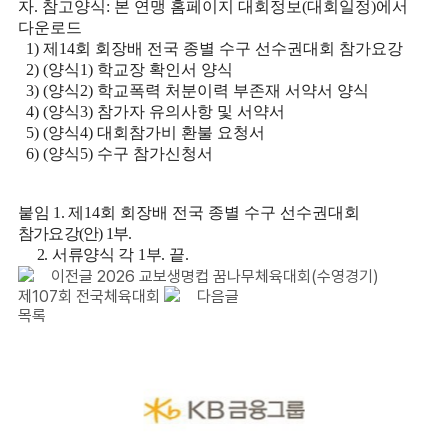
자
.
참고양식
:
본 연맹 홈페이지 대회정보
(
대회일정
)
에서
다운로드
1)
제
14
회 회장배 전국 종별 수구 선수권대회 참가요강
2) (
양식
1)
학교장 확인서 양식
3) (
양식
2)
학교폭력 처분이력 부존재 서약서 양식
4) (
양식
3)
참가자 유의사항 및 서약서
5) (
양식
4)
대회참가비 환불 요청서
6) (
양식
5)
수구 참가신청서
붙임
1.
제
14
회 회장배 전국 종별 수구 선수권대회
참가요강
(
안
) 1
부
.
2.
서류양식 각
1
부
.
끝
.
이전글
2026 교보생명컵 꿈나무체육대회(수영경기)
제107회 전국체육대회
다음글
목록