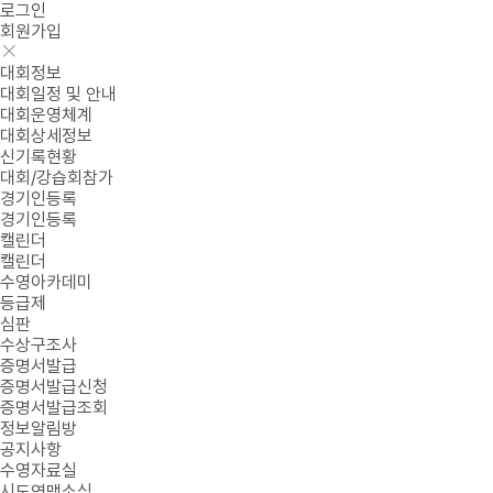
로그인
회원가입
대회정보
대회일정 및 안내
대회운영체계
대회상세정보
신기록현황
대회/강습회참가
경기인등록
경기인등록
캘린더
캘린더
수영아카데미
등급제
심판
수상구조사
증명서발급
증명서발급신청
증명서발급조회
정보알림방
공지사항
수영자료실
시도연맹소식