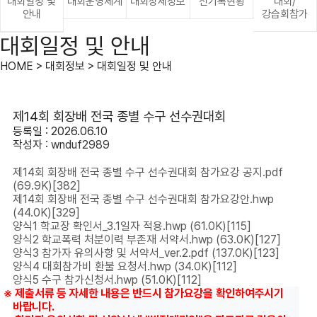
대회일정 및
대회운영체계
대회상세정보
신기록현황
대회/
안내
강습회참가
대회일정 및 안내
HOME > 대회정보 > 대회일정 및 안내
제14회 회장배 전국 종별 수구 선수권대회
등록일 : 2026.06.10
작성자 :
wnduf2989
제14회 회장배 전국 종별 수구 선수권대회 참가요강 공지.pdf
(69.9K)
[382]
제14회 회장배 전국 종별 수구 선수권대회 참가요강안.hwp
(44.0K)
[329]
양식1 학교장 확인서_3.1일자 적용.hwp
(61.0K)
[115]
양식2 학교폭력 처분이력 부존재 서약서.hwp
(63.0K)
[127]
양식3 참가자 유의사항 및 서약서_ver.2.pdf
(137.0K)
[123]
양식4 대회참가비 환불 요청서.hwp
(34.0K)
[112]
양식5 수구 참가신청서.hwp
(51.0K)
[112]
※ 제출서류 등 자세한 내용은 반드시 참가요강을 확인하여주시기
바랍니다.