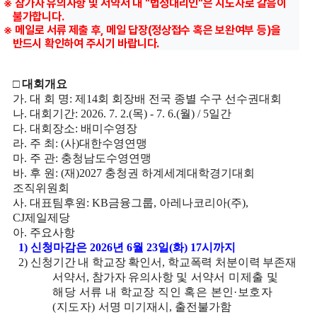
※ 참가자 유의사항 및 서약서 내 "법정대리인"은 지도자로 갈음이
불가합니다.
※ 메일로 서류 제출 후, 메일 답장(정상접수 혹은 보완여부 등)을
반드시 확인하여 주시기 바랍니다.
□
대회개요
가
.
대 회 명
:
제
14
회 회장배 전국 종별 수구 선수권대회
나
.
대회기간
: 2026. 7. 2.(
목
) - 7. 6.(
월
) / 5
일간
다
.
대회장소
:
배미수영장
라
.
주 최
: (
사
)
대한수영연맹
마
.
주 관
:
충청남도수영연맹
바
.
후 원
: (
재
)2027
충청권 하계세계대학경기대회
조직위원회
사
.
대표팀후원
: KB
금융그룹
,
아레나코리아
(
주
),
CJ
제일제당
아
.
주요사항
1)
신청마감은
2026
년
6
월
23
일
(
화
) 17
시까지
2)
신청기간 내 학교장 확인서
,
학교폭력 처분이력 부존재
서약서
,
참가자 유의사항
및 서약서 미제출 및
해당 서류 내 학교장 직인 혹은 본인
·
보호자
(
지도자
)
서명 미기재시
,
출전불가함