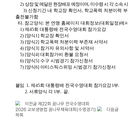
2)
상장 및 메달은 현장배포 예정이며, 미수령 시 각 소속 
3)
신청기간 내 학교장 확인서, 학교폭력 처분이력 
출전불가함
타. 참고양식: 본 연맹 홈페이지 대회정보(대회일정)에
1) 제45회 대통령배 전국수영대회 참가요강
2) [양식1] 학교장 확인서
3) [양식2] 학교폭력 처분이력 부존재 서약서
4) [양식3] 참가자 유의사항 및 서약서
5) [양식4] 대회참가비 환불 요청서
6) [양식5] 수구 시범경기 참가신청서
7) [양식6] 아티스틱스위밍 시범경기 참가신청서
붙임 1.
제45회 대통령배 전국수영대회
참가요강 1부.
2. 서류양식 각 1부. 끝.
이전글
제22회 꿈나무 전국수영대회
2026 교보생명컵 꿈나무체육대회(수영경기)
다음글
목록