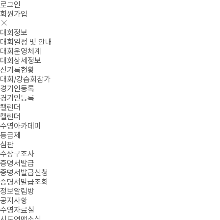
로그인
회원가입
대회정보
대회일정 및 안내
대회운영체계
대회상세정보
신기록현황
대회/강습회참가
경기인등록
경기인등록
캘린더
캘린더
수영아카데미
등급제
심판
수상구조사
증명서발급
증명서발급신청
증명서발급조회
정보알림방
공지사항
수영자료실
시도연맹소식