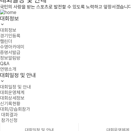
국민의 사랑을 받는 스포츠로 발전할 수 있도록 노력하고 앞장서겠습니다
대회정보
대회정보
경기인등록
캘린더
수영아카데미
증명서발급
정보알림방
Q&A
연맹소개
대회일정 및 안내
대회일정 및 안내
대회운영체계
대회상세정보
신기록현황
대회/강습회참가
대회결과
참가신청
대회일정 및 안내
대회운영체계