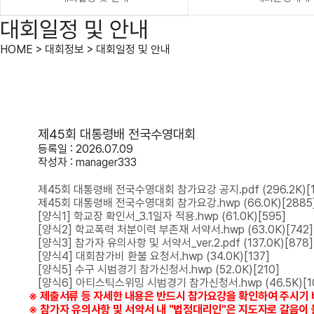
대회일정 및 안내
HOME > 대회정보 > 대회일정 및 안내
제45회 대통령배 전국수영대회
등록일 : 2026.07.09
작성자 :
manager333
제45회 대통령배 전국수영대회 참가요강 공지.pdf
(296.2K)
[
제45회 대통령배 전국수영대회 참가요강.hwp
(66.0K)
[2885
[양식1] 학교장 확인서_3.1일자 적용.hwp
(61.0K)
[595]
[양식2] 학교폭력 처분이력 부존재 서약서.hwp
(63.0K)
[742]
[양식3] 참가자 유의사항 및 서약서_ver.2.pdf
(137.0K)
[878]
[양식4] 대회참가비 환불 요청서.hwp
(34.0K)
[137]
[양식5] 수구 시범경기 참가신청서.hwp
(52.0K)
[210]
[양식6] 아티스틱스위밍 시범경기 참가신청서.hwp
(46.5K)
[1
※ 제출서류 등 자세한 내용은 반드시 참가요강을 확인하여 주시기 
※ 참가자 유의사항 및 서약서 내 "법정대리인"은 지도자로 갈음이