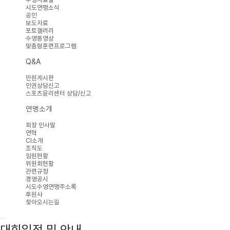
시도연맹소식
공인
보도자료
포토갤러리
수영동영상
맞춤형훈련프로그램
Q&A
민원게시판
인권상담신고
스포츠윤리센터 상담/신고
연맹소개
회장 인사말
연혁
CI소개
조직도
임원현황
위원회현황
관련규정
경영공시
시도수영연맹주소록
후원사
찾아오시는길
대회일정 및 안내