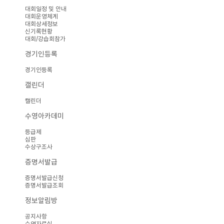
대회일정 및 안내
대회운영체계
대회상세정보
신기록현황
대회/강습회참가
경기인등록
경기인등록
캘린더
캘린더
수영아카데미
등급제
심판
수상구조사
증명서발급
증명서발급신청
증명서발급조회
정보알림방
공지사항
수영자료실