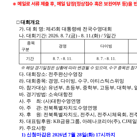
※ 메일로 서류 제출 후, 메일 답장(정상접수 혹은 보완여부 등)을 
□ 대회개요
가. 대 회 명: 제45회 대통령배 전국수영대회
나. 대회기간: 2026. 8. 7.(금) - 8. 11.(화) / 5일간
종목
경영
다이빙
구분
기간
8. 7. - 8. 11.
8. 7. - 8. 11.
※ 해당 경기일정은 상황에 따라 변경될 수 있으며, 수구 종목은 참가
다. 대회장소: 전주완산수영장
라. 대회종목: 경영, 다이빙, 수구, 아티스틱스위밍
마. 참가대상: 유년부, 초등부, 중학부, 고등부, 대학부,
바. 경기방법: 소속대항전
사. 주 최: (사)대한수영연맹
아. 주 관
:
전북특별자치도수영연맹
자. 후 원: 전북특별자치도, 전주시, 전주시체육회, 
차. 대표팀후원: KB금융그룹, 아레나코리아(주), CJ제
카. 주요사항
1) 신청마감은 2026년 7월 28일(화) 17시까지