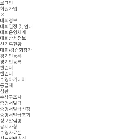
로그인
회원가입
대회정보
대회일정 및 안내
대회운영체계
대회상세정보
신기록현황
대회/강습회참가
경기인등록
경기인등록
캘린더
캘린더
수영아카데미
등급제
심판
수상구조사
증명서발급
증명서발급신청
증명서발급조회
정보알림방
공지사항
수영자료실
시도연맹소식