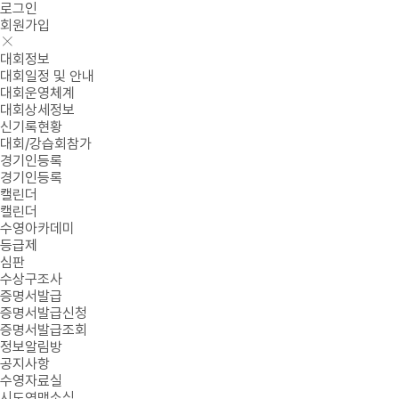
로그인
회원가입
대회정보
대회일정 및 안내
대회운영체계
대회상세정보
신기록현황
대회/강습회참가
경기인등록
경기인등록
캘린더
캘린더
수영아카데미
등급제
심판
수상구조사
증명서발급
증명서발급신청
증명서발급조회
정보알림방
공지사항
수영자료실
시도연맹소식