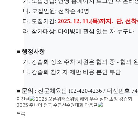
가
.
모집방법
: 연맹 홈페이지 로그인 후 온라
나. 모집인원: 선착순 40명
다
.
모집기간
:
2025. 12. 11.(목)까지. 단,
라
.
참가대상
: 다이빙에 관심 있는 자 누구나
■
행정사항
가
. 강습회 장소 주차 지원은 협의 중 - 협의 
나.
강습회 참가자 제반 비용 본인 부담
■
문의
:
전문체육팀 (02-420-4236 / 내선번호 74
이전글
2025 오픈워터스위밍 해외 우수 심판 초청 강습회
2025 주니어 전국 수영선수권대회
다음글
목록