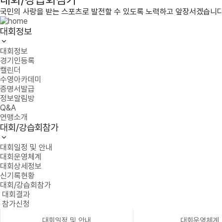
국민의 사랑을 받는 스포츠로 발전할 수 있도록 노력하고 앞장서겠습니다
대회정보
대회정보
경기인등록
캘린더
수영아카데미
증명서발급
정보알림방
Q&A
연맹소개
대회/강습회참가
대회일정 및 안내
대회운영체계
대회상세정보
신기록현황
대회/강습회참가
대회결과
참가신청
대회일정 및 안내
대회운영체계