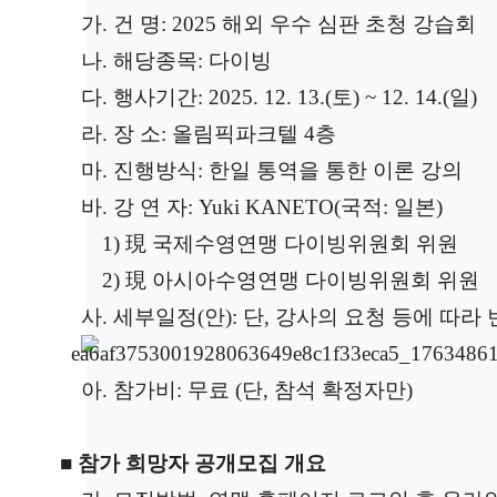
가
.
건 명
: 2025 해외 우수 심판 초청 강습회
나
.
해당종목
: 다이빙
다
.
행사기간
: 2025. 12. 13.(토) ~ 12. 14.(일)
라
.
장 소
: 올림픽파크텔 4층
마
. 진행방식: 한일 통역을 통한 이론 강의
바
.
강 연 자
: Yuki KANETO(국적: 일본)
1) 現 국제수영연맹 다이빙위원회 위원
2)
現 아시아수영연맹 다이빙위원회 위원
사. 세부일정(안): 단, 강사의 요청 등에 따라
아. 참가비: 무료 (단, 참석 확정자만)
■
참가 희망자 공개모집 개요