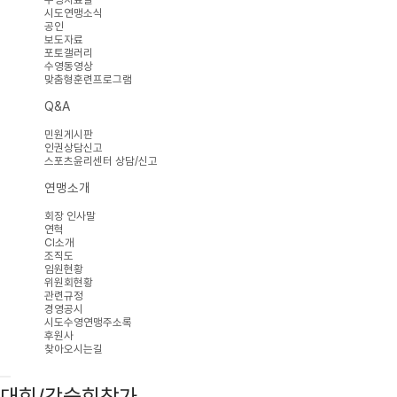
시도연맹소식
공인
보도자료
포토갤러리
수영동영상
맞춤형훈련프로그램
Q&A
민원게시판
인권상담신고
스포츠윤리센터 상담/신고
연맹소개
회장 인사말
연혁
CI소개
조직도
임원현황
위원회현황
관련규정
경영공시
시도수영연맹주소록
후원사
찾아오시는길
대회/강습회참가