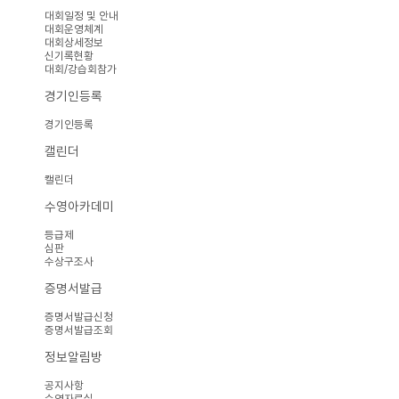
대회일정 및 안내
대회운영체계
대회상세정보
신기록현황
대회/강습회참가
경기인등록
경기인등록
캘린더
캘린더
수영아카데미
등급제
심판
수상구조사
증명서발급
증명서발급신청
증명서발급조회
정보알림방
공지사항
수영자료실