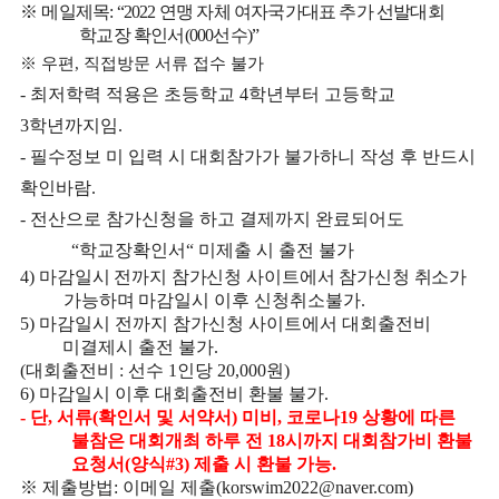
※
메일제목
: “2022
연맹 자체 여자국가대표 추가 선발대회
학교장 확인서
(000
선수
)”
※
우편
,
직접방문 서류 접수 불가
-
최저학력 적용은 초등학교
4
학년부터 고등학교
3
학년까지임
.
-
필수정보 미 입력 시 대회참가가 불가하니 작성 후 반드시
확인바람
.
-
전산으로 참가신청을 하고 결제까지 완료되어도
“
학교장확인서
“
미제출 시 출전 불가
4)
마감일시 전까지 참가신청 사이트에서 참가신청 취소가
가능하며 마감
일시 이후 신청취소불가
.
5)
마감일시 전까지 참가신청 사이트에서 대회출전비
미결제시 출전 불가
.
(
대회출전비
:
선수
1
인당
20,000
원
)
6)
마감일시 이후 대회출전비 환불 불가
.
-
단
,
서류
(
확인서 및 서약서
)
미비
,
코로나
19
상황에 따른
불참은 대회개최 하루 전
18
시까지 대회참가비 환불
요청서
(
양식
#3)
제출 시 환불 가능
.
※
제출방법
:
이메일 제출
(korswim2022@naver.com)