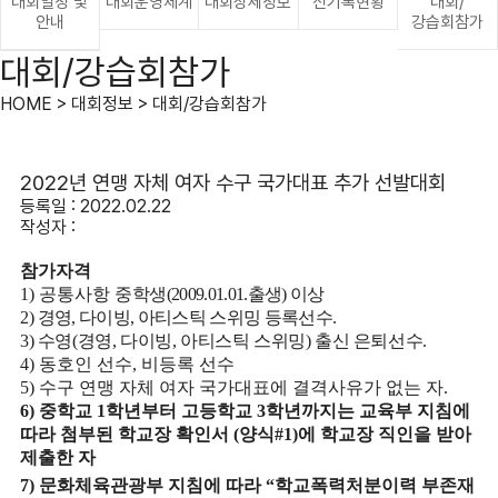
대회일정 및
대회운영체계
대회상세정보
신기록현황
대회/
안내
강습회참가
대회/강습회참가
HOME > 대회정보 > 대회/강습회참가
2022년 연맹 자체 여자 수구 국가대표 추가 선발대회
등록일 : 2022.02.22
작성자 :
참가자격
1)
공통사항 중
학생
(2009.01.01.
출생
)
이상
2)
경영
,
다이빙
,
아티스틱 스위밍 등록선수
.
3)
수영
(
경영
,
다이빙
,
아티스틱 스위밍
)
출신 은퇴선수
.
4)
동호인 선수
,
비등록 선수
5)
수구 연맹 자체 여자 국가대표에 결격사유가 없는 자
.
6)
중학교
1
학년부터 고등학교
3
학년까지는 교육부 지침에
따라 첨부된 학교장 확인서
(
양식
#1)
에 학교장 직인을 받아
제출한 자
7)
문화체육관광부 지침에 따라
“
학교폭력처분이력 부존재