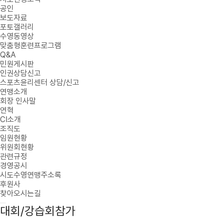
공인
보도자료
포토갤러리
수영동영상
맞춤형훈련프로그램
Q&A
민원게시판
인권상담신고
스포츠윤리센터 상담/신고
연맹소개
회장 인사말
연혁
CI소개
조직도
임원현황
위원회현황
관련규정
경영공시
시도수영연맹주소록
후원사
찾아오시는길
대회/강습회참가