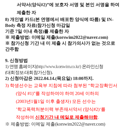
서약서
(
양식
#2)”
에 보호자 서명 및 본인 서명을 하여
제출한 자
8)
개인별 카드
(
본 연맹에서 배포한 양식에 따름
)
및
IN-
Body
측정 자료
(
참가신청 마감일
기준
7
일 이내 측정
)
를 제출한 자
※
제출방법
:
이메일 제출
(korswim2022@naver.com)
※
참가신청 기간 내 미 제출 시 참가의사가 없는 것으로
간주함
9.
신청방법
1)
연맹 홈페이지
(
http://www.korswim.co.kr/)
온라인신청
(
대회정보
-
대회참가신청
).
2)
신청마감은
2022.04.14.(
목요일
) 18:00
까지
.
3)
학생선수는 교육부 지침에 따라 첨부된
“
학교장확인서
(
양식
#1)”
를 작성하여야 하며
20
세 이하의
(2003
년
1
월
1
일 이후 출생자
)
모든 선수는
’
학교폭력처분이력 부존재서약서
(
양식
#2)‘
를
작성하여
신청기간 내 메일로 제출해야함
.
※
제출방법
:
이메일 제출
(korswim2022@naver.com)