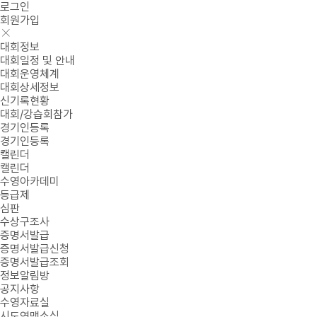
로그인
회원가입
대회정보
대회일정 및 안내
대회운영체계
대회상세정보
신기록현황
대회/강습회참가
경기인등록
경기인등록
캘린더
캘린더
수영아카데미
등급제
심판
수상구조사
증명서발급
증명서발급신청
증명서발급조회
정보알림방
공지사항
수영자료실
시도연맹소식