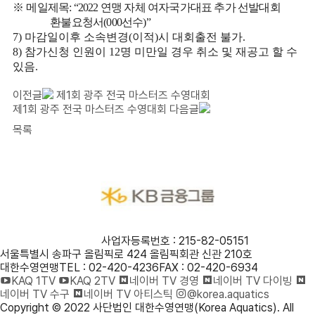
※
메일제목
: “2022
연맹 자체 여자국가대표 추가 선발대회
환불요청서
(000
선수
)”
7)
마감일이후 소속변경
(
이적
)
시 대회출전 불가
.
8)
참가신청 인원이
12
명 미만일 경우 취소 및 재공고 할 수
있음
.
이전글
제1회 광주 전국 마스터즈 수영대회
제1회 광주 전국 마스터즈 수영대회
다음글
목록
사단법인 대한수영연맹
사업자등록번호 : 215-82-05151
서울특별시 송파구 올림픽로 424 올림픽회관 신관 210호
대한수영연맹
TEL : 02-420-4236
FAX : 02-420-6934
KAQ 1TV
KAQ 2TV
네이버 TV 경영
네이버 TV 다이빙
네이버 TV 수구
네이버 TV 아티스틱
@korea.aquatics
Copyright © 2022 사단법인 대한수영연맹(Korea Aquatics). All