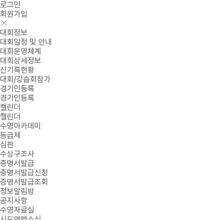
로그인
회원가입
대회정보
대회일정 및 안내
대회운영체계
대회상세정보
신기록현황
대회/강습회참가
경기인등록
경기인등록
캘린더
캘린더
수영아카데미
등급제
심판
수상구조사
증명서발급
증명서발급신청
증명서발급조회
정보알림방
공지사항
수영자료실
시도연맹소식