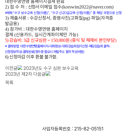
대한수영연맹 홈페이지
결제 완료
접 수 처
신청서
이메일 접수
2)
:
(korswim2022@naver.com)
※
제목
:
“
수구 보수교육 신청
(
이름
)”, “
수구 신규
3
급교육 신청
(
이름
)”
중 해당 과정으로 신청
제출서류
수강신청서
증명사진
고화질
파일
자격증
3)
:
,
(
jpg)
(
발급용
)
참가비
대한수영연맹 홈페이지
4)
:
결제
신용카드
실시간계좌이체만 가능
(
,
)
강습비
급 신규심판
–
원
중식 및 체제비 본인부담
5)
: 3
150,000
(
)
※
결제방법
:
대한수영연맹홈페이지
-
대회정보
-
대회
/
강습회참가신청
-
해당강습회 클릭
-
신청정보작성
-
결제완료
(
영수증 필요시 메일주소 필히 작성바람
)
신청마감 이후 환불 불가함
6)
.
이전글
2023년도 수구 심판 보수교육
2023년 제2차
다음글
목록
사단법인 대한수영연맹
사업자등록번호 : 215-82-05151