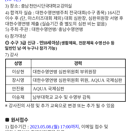
장 소
충남 천안시 단국대학교 강의실
3)
:
합격자 실습
대한수영연맹주최 전국대회
수구 종목
시간
4)
:
(
) 16
이수 후
단
마스터즈대회 제외
대회 심판장
심판위원장 서명 후
(
,
)
,
대한수영
연맹 제출
실습기간 중 별도의 심판 비는 없음
(
)
주최
주관
대한수영연맹
충남수영연맹
5)
·
:
/
참가대상
6)
①
수구
급 신규
만
세 이상
3
-
18
생활체육
전문체육 수영선수 등
(
,
일반인 남
여 누구나 참가 가능
·
)
강사
7)
성명
경력
이상현
대한수영연맹 심판위원회 부위원장
장시영
대한수영연맹 심판위원회 위원
국제심판
, AQUA
안진용
국제심판
AQUA
이승재
남부대학교 교수 및 수영부 감독
※
강사진의 사정 및 추가 교육으로 변경 또는 추가 될 수 있음
■ 원서접수
접수기간
월
까지
이메일 접수 및
1)
:
2023.05.08.(
) 17:00
,