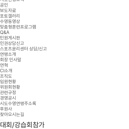
공인
보도자료
포토갤러리
수영동영상
맞춤형훈련프로그램
Q&A
민원게시판
인권상담신고
스포츠윤리센터 상담/신고
연맹소개
회장 인사말
연혁
CI소개
조직도
임원현황
위원회현황
관련규정
경영공시
시도수영연맹주소록
후원사
찾아오시는길
대회/강습회참가