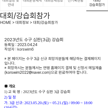
대회일정 및
대회운영체계
대회상세정보
신기록현황
대회/
안내
강습회참가
대회/강습회참가
HOME > 대회정보 > 대회/강습회참가
2023년도 수구 심판(3급) 강습회
등록일 : 2023.04.24
작성자 :
korswim6
※ 본 페이지는 수구 3급 신규 희망자분들께 해당하는 결제페이지
입니다.
※ 희망하시는 분들께서는 연맹 홈페이지 결제 및 신청서 메일제출
(korswim2022@naver.com)으로 완료하여야 합니다.
■ 개요
교 육 명
년도 수구 심판
급 강습회
1)
: 2023
3
일 정
2)
가
급 신규
토
일
. 3
: 2023.05.20.(
) ~ 05.21.(
) / 09:00 ~ 18:00
시간
(16
)