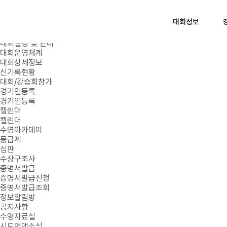
로그인
회원가입
대회정보
대회정보
대회일정 및 안내
대회운영체계
대회상세정보
신기록현황
대회/강습회참가
경기인등록
경기인등록
캘린더
캘린더
수영아카데미
등급제
심판
수상구조사
증명서발급
증명서발급신청
증명서발급조회
정보알림방
공지사항
수영자료실
시도연맹소식