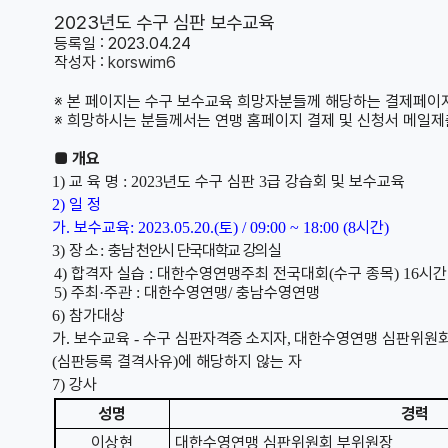
2023년도 수구 심판 보수교육
등록일 : 2023.04.24
작성자 :
korswim6
※ 본 페이지는 수구 보수교육 희망자분들께 해당하는 결제페이
※ 희망하시는 분들께서는 연맹 홈페이지 결제 및 신청서 메일제출(k
■ 개요
교 육 명
년도 수구 심판
급 강습회 및 보수교육
1)
: 2023
3
일 정
2)
가
보수교육
토
시간
.
: 2023.05.20.(
) / 09:00 ~ 18:00 (8
)
장 소
충남 천안시 단국대학교 강의실
3)
:
합격자 실습
대한수영연맹주최 전국대회
수구 종목
시간
4)
:
(
) 16
주최
주관
대한수영연맹
충남수영연맹
5)
·
:
/
참가대상
6)
가.
보수교육
수구
심판자격증 소지자
대한수영연맹 심판위원회
-
,
심판등록 결격사유
에 해당하지 않는 자
(
)
강사
7)
성명
경력
이상현
대한수영연맹 심판위원회 부위원장