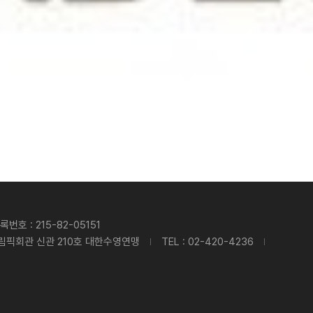
번호 : 215-82-05151
림픽회관 신관 210호 대한수영연맹
TEL : 02-420-4236