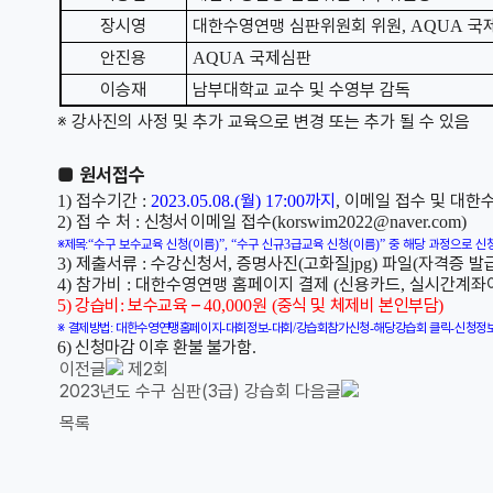
장시영
대한수영연맹 심판위원회 위원
국
, AQUA
안진용
국제심판
AQUA
이승재
남부대학교 교수 및 수영부 감독
※
강사진의 사정 및 추가 교육으로 변경 또는 추가 될 수 있음
■ 원서접수
접수기간
월
까지
이메일 접수 및 대한
1)
:
2023.05.08.(
) 17:00
,
접 수 처
신청서
이메일 접수
2)
:
(korswim2022@naver.com)
※
제목
:
“
수구 보수교육 신청
(
이름
)”, “
수구 신규
3
급교육 신청
(
이름
)”
중 해당 과정으로 신
제출서류
수강신청서
증명사진
고화질
파일
자격증 발
3)
:
,
(
jpg)
(
참가비
대한수영연맹 홈페이지 결제
신용카드
실시간계좌
4)
:
(
,
강습비
보수교육
–
원
중식 및 체제비 본인부담
5)
:
40,000
(
)
※
결제방법
:
대한수영연맹홈페이지
-
대회정보
-
대회
/
강습회참가신청
-
해당강습회 클릭
-
신청정
신청마감 이후 환불 불가함
6)
.
이전글
제2회
2023년도 수구 심판(3급) 강습회
다음글
목록