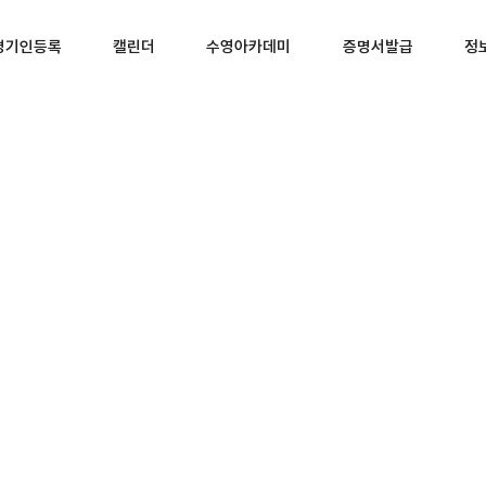
경기인등록
캘린더
수영아카데미
증명서발급
정