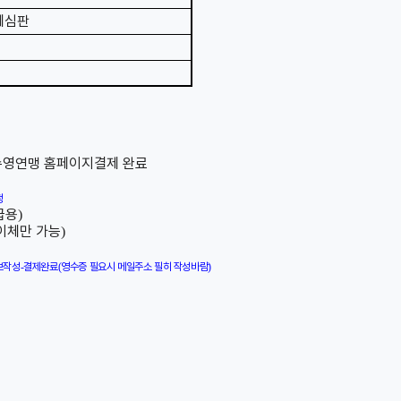
제심판
수영연맹 홈페이지
결제 완료
청
급용
)
이체만 가능
)
보작성
-
결제완료
(
영수증 필요시 메일주소 필히 작성바람
)