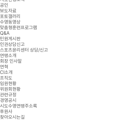
공인
보도자료
포토갤러리
수영동영상
맞춤형훈련프로그램
Q&A
민원게시판
인권상담신고
스포츠윤리센터 상담/신고
연맹소개
회장 인사말
연혁
CI소개
조직도
임원현황
위원회현황
관련규정
경영공시
시도수영연맹주소록
후원사
찾아오시는길