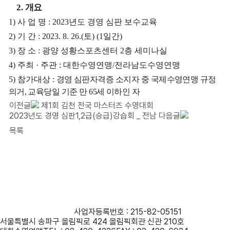
2.
개요
1)
사 업 명
: 2023
년도 경영 심판
보수교육
2)
기 간
: 2023. 8. 26.(
토
) (1
일간
)
3)
장 소
:
광양 성황스포츠센터
2
층 세미나실
4)
주최
·
주관
:
대한수영연맹
/
전라남도수영연맹
5)
참가대상
:
경영 심판자격증 소지자 중 국제수영연맹 규정
의거
,
교육당일 기준 만
65
세 이하인 자
이전글
제1회 김천 전국 마스터즈 수영대회
2023년도 경영 심판1,2급(승급)강습회 _ 전남
다음글
목록
사단법인 대한수영연맹
사업자등록번호 : 215-82-05151
서울특별시 송파구 올림픽로 424 올림픽회관 신관 210호