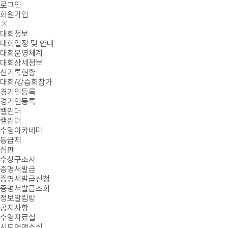
로그인
회원가입
대회정보
대회일정 및 안내
대회운영체계
대회상세정보
신기록현황
대회/강습회참가
경기인등록
경기인등록
캘린더
캘린더
수영아카데미
등급제
심판
수상구조사
증명서발급
증명서발급신청
증명서발급조회
정보알림방
공지사항
수영자료실
시도연맹소식