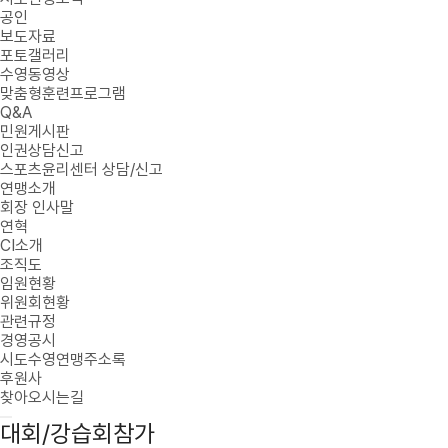
공인
보도자료
포토갤러리
수영동영상
맞춤형훈련프로그램
Q&A
민원게시판
인권상담신고
스포츠윤리센터 상담/신고
연맹소개
회장 인사말
연혁
CI소개
조직도
임원현황
위원회현황
관련규정
경영공시
시도수영연맹주소록
후원사
찾아오시는길
대회/강습회참가