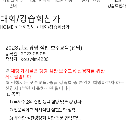
대회일정 및
대회운영체계
대회상세정보
신기록현황
대회/
안내
강습회참가
대회/강습회참가
HOME > 대회정보 > 대회/강습회참가
2023년도 경영 심판 보수교육(전남)
등록일 : 2023.08.09
작성자 :
korswim4236
※
해당 게시물은 경영 심판 보수교육 신청자를 위한
게시물입니다.
※ 신청서는 보수교육, 승급 강습회 중 본인이 희망하고자 하는
신청서 1부만 제출하시면 됩니다.
목적
1.
국제수준의 심판 능력 함양 및 역량 강화
1)
전문적이고 체계적인
심판문화 정착
2)
우수한 심판양성과 심판 전문 인력 확보
3)