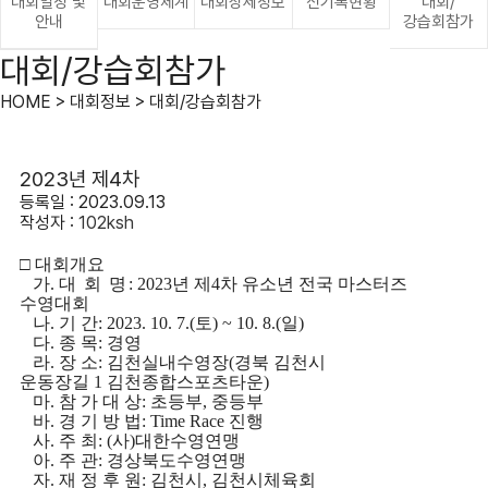
대회일정 및
대회운영체계
대회상세정보
신기록현황
대회/
안내
강습회참가
대회/강습회참가
HOME > 대회정보 > 대회/강습회참가
2023년 제4차
등록일 : 2023.09.13
작성자 :
102ksh
□
대회개요
가
.
대 회 명
: 2023
년 제
4
차 유소년 전국 마스터즈
수영대회
나
.
기 간
: 2023. 10. 7.(
토
) ~ 10. 8.(
일
)
다
.
종 목
:
경영
라
.
장 소
:
김천실내수영장
(
경북 김천시
운동장길
1
김천종합스포츠타운
)
마
.
참 가 대 상
:
초등부
,
중등부
바
.
경 기 방 법
: Time Race
진행
사
.
주 최
: (
사
)
대한수영연맹
아
.
주 관
:
경상북도수영연맹
자
.
재 정 후 원
:
김천시
,
김천시체육회