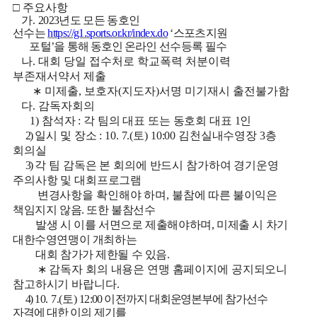
□
주요사항
가
.
2023
년도 모든 동호인
선수는
https://g1.sports.or.kr/index.do
‘
스포츠지원
포털
’
을 통해
동호인
온라인 선수등록 필수
나
.
대회 당일 접수처로 학교폭력 처분이력
부존재서약서 제출
∗
미제출
,
보호자
(
지도자
)
서명 미기재시 출전불가함
다
.
감독자회의
1)
참석자
:
각 팀의 대표 또는 동호회 대표
1
인
2)
일시 및 장소
: 10. 7.(
토
) 10:00
김천실내수영장
3
층
회의실
3)
각 팀 감독은 본 회의에 반드시 참가하여 경기운영
주의사항 및 대회프로그램
변경사항을 확인해야 하며
,
불참
에 따른 불이익은
책임지지 않음
.
또한 불참선수
발생 시 이를 서면으로 제출해야하며
,
미제출 시 차기
대한수영연맹이 개최하는
대회 참가가
제한될 수 있음
.
∗
감독자 회의 내용은 연맹 홈페이지에 공지되오니
참고하시기 바랍니다
.
4)
10
. 7.(
토
)
12:00
이전
까지 대회운영본부에 참가선수
자격에
대한 이의 제기를