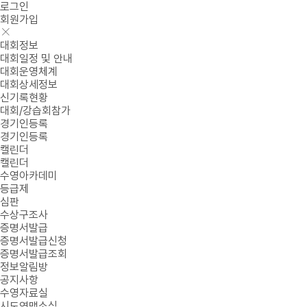
로그인
회원가입
대회정보
대회일정 및 안내
대회운영체계
대회상세정보
신기록현황
대회/강습회참가
경기인등록
경기인등록
캘린더
캘린더
수영아카데미
등급제
심판
수상구조사
증명서발급
증명서발급신청
증명서발급조회
정보알림방
공지사항
수영자료실
시도연맹소식