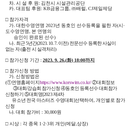
차
.
시 설 후 원
:
김천시 시설관리공단
카
.
대표팀 후원
: KB
금융그룹
,
㈜
배럴
, CJ
제일제당
□
참가자격
가
.
대한수영연맹
2023
년 동호인 선수등록을 필한 자
(
시
·
도수영연맹
,
본 연맹의
승인이 완료된 선수
)
나
.
최근
5
년간
(2023. 10. 7.
이전
)
전문선수 등록한 사실이
없는 자
(
출전 시 실격처리
)
□
참가신청 기간
:
2023. 9. 26.(
화
) 18:00
까지
□
참가신청 방법
가
.
신청방법은
(
①
연맹홈페이지
https://www.korswim.co.kr/
②
대회정보
③
대회
/
강습회 참가신청
④
동호인 등록선수 대회참가
신청하기
⑤
대회명
[2023
제
4
차
유소년 전국 마스터즈 수영대회
]
선택하여
,
개인별로 참가
신청
나
.
대회 참가비
: 30,000
원
□
시상
:
각 종목
1·2·3
위 개인
(
메달
,
상장
)