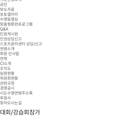
공인
보도자료
포토갤러리
수영동영상
맞춤형훈련프로그램
Q&A
민원게시판
인권상담신고
스포츠윤리센터 상담/신고
연맹소개
회장 인사말
연혁
CI소개
조직도
임원현황
위원회현황
관련규정
경영공시
시도수영연맹주소록
후원사
찾아오시는길
대회/강습회참가