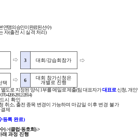
본 연맹의 승인이 완료된 선수
)
는 자
(
출전 시 실격 처리
)
⇨
3
대회
/
강습회참가
⇨
대회 참가신청은
⇨
6
개별로 진행
선택
,
별도로 지정된 양식
1
부를 메일로 제출
(
팀 대표자가
대표로
신청
,
개인
070-4268-2812 /2814)
반드시 확인
청 취소
,
출전 종목 변경이 가능하며
마감일 이후 변경 불가
자결제
수등록 완료
)
수
]->[
클럽
·
동호회
]->
아래 과정 진행