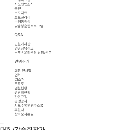
시도연맹소식
공인
보도자료
포토갤러리
수영동영상
맞춤형훈련프로그램
Q&A
민원게시판
인권상담신고
스포츠윤리센터 상담/신고
연맹소개
회장 인사말
연혁
CI소개
조직도
임원현황
위원회현황
관련규정
경영공시
시도수영연맹주소록
후원사
찾아오시는길
대회/강습회참가