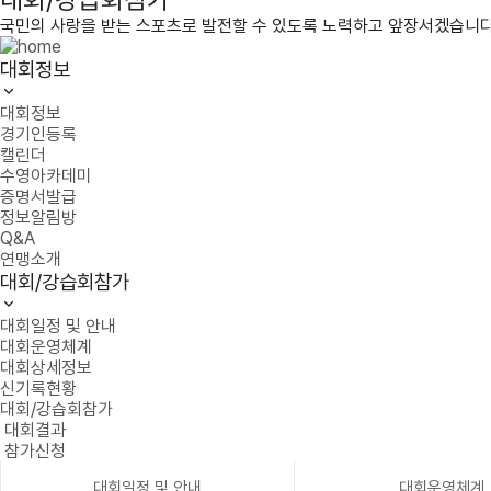
국민의 사랑을 받는 스포츠로 발전할 수 있도록 노력하고 앞장서겠습니다
대회정보
대회정보
경기인등록
캘린더
수영아카데미
증명서발급
정보알림방
Q&A
연맹소개
대회/강습회참가
대회일정 및 안내
대회운영체계
대회상세정보
신기록현황
대회/강습회참가
대회결과
참가신청
대회일정 및 안내
대회운영체계