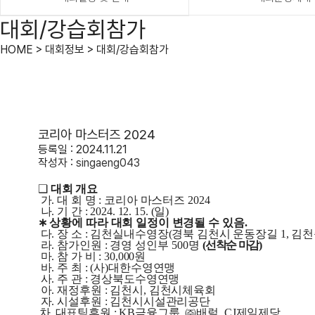
대회/강습회참가
HOME > 대회정보 > 대회/강습회참가
코리아 마스터즈 2024
등록일 : 2024.11.21
작성자 :
singaeng043
❑
대회 개요
가
.
대 회 명
:
코리아 마스터즈
2024
나
.
기 간
: 2024. 12. 15. (
일
)
∗
상황에 따라 대회 일정이 변경될 수 있음
.
다
.
장 소
:
김천실내수영장
(
경북 김천시 운동장길
1,
김천
라
.
참가인원
:
경영 성인부
500
명
(
선착순 마감
)
마
.
참 가 비
: 30,000
원
바
.
주 최
: (
사
)
대한수영연맹
사
.
주 관
:
경상북도수영연맹
아
.
재정후원
:
김천시
,
김천시체육회
자
.
시설후원
:
김천시시설관리공단
차
.
대표팀후원
: KB
금융그룹
,
㈜
배럴
, CJ
제일제당