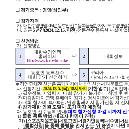
❑
경기종목
:
경영
(
성인부
)
❑
참가자격
가
.
대한수영연맹
2024
년 동호인 선수등록을 필한 자
(
시
·
도 수영연맹
,
나
.
최근
5
년간
(2024. 12. 15.
이전
)
전문선수 등록한 사실이 없
❑
신청방법
가
.
신청방법
대한수영연맹
⇨
1
홈페이지
2
대회정보
https://www.korswim.co.kr/
코리아
동호인 등록선수
⇨
4
5
대회 참가 신청하기
마스터즈
2024
대회
∗
경영 단체전 신청은 홈페이지에서 참가신청서 다운로드 후
나
.
신청기간
:
2024. 12. 5. (
목
), 18
시까지
[
기한 엄수
]
(
문의전화
:
1)
필수정보 미입력 시 대회 참가가 불가하니 작성 후 
2)
마감일까지 연맹 홈페이지 참가 신청사이트에서 참가신
3
)
대회 참가비
30,000
원
,
연맹홈페이지 참가신청 시 전
4
)
참가제한 인원 도달시 조기 마감 예정임
.
다
.
동호인 선수등록 안내
(
대회 참가신청 마감 시까지 선
1)
클럽 등록 방법
(
대표자 한명이 진행
)
가
)
[
스포츠지원포털
]->[
로그인
]->[
경기인등록
]->[
수영
]->[
선
[
클럽신청
]
을 통해 클럽을 먼저 만든 뒤 승인이 나면 