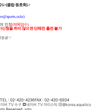
수
]->[
클럽
·
동호회
]->
rs@sports.or.kr
)
여 인정
(
제목엄수
)
가신청을 하지 않으면 단체전 출전 불가
다음글
TEL : 02-420-4236
FAX : 02-420-6934
이버 TV 수구
네이버 TV 아티스틱
@korea.aquatics
ts Reserved.
adm