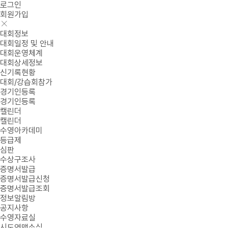
로그인
회원가입
대회정보
대회일정 및 안내
대회운영체계
대회상세정보
신기록현황
대회/강습회참가
경기인등록
경기인등록
캘린더
캘린더
수영아카데미
등급제
심판
수상구조사
증명서발급
증명서발급신청
증명서발급조회
정보알림방
공지사항
수영자료실
시도연맹소식