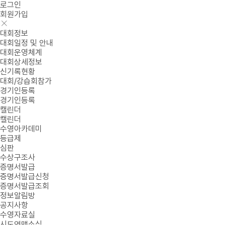
로그인
회원가입
대회정보
대회일정 및 안내
대회운영체계
대회상세정보
신기록현황
대회/강습회참가
경기인등록
경기인등록
캘린더
캘린더
수영아카데미
등급제
심판
수상구조사
증명서발급
증명서발급신청
증명서발급조회
정보알림방
공지사항
수영자료실
시도연맹소식