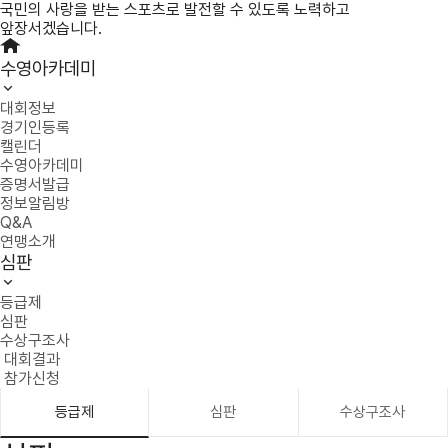
국민의 사랑을 받는 스포츠로 발전할 수 있도록 노력하고
앞장서겠습니다.
수영아카데미
대회정보
경기인등록
캘린더
수영아카데미
증명서발급
정보알림방
Q&A
연맹소개
심판
등급제
심판
수상구조사
대회결과
참가신청
등급제
심판
수상구조사