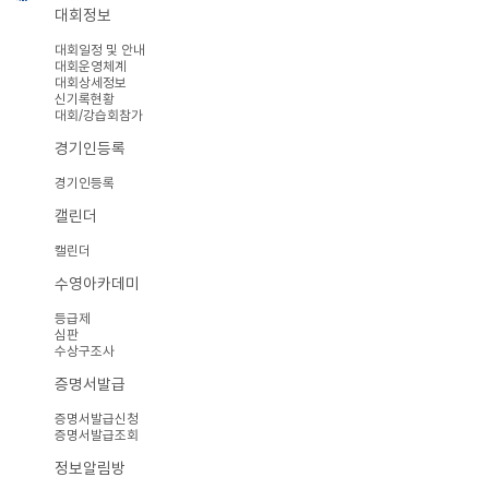
대회정보
대회일정 및 안내
대회운영체계
대회상세정보
신기록현황
대회/강습회참가
경기인등록
경기인등록
캘린더
캘린더
수영아카데미
등급제
심판
수상구조사
증명서발급
증명서발급신청
증명서발급조회
정보알림방