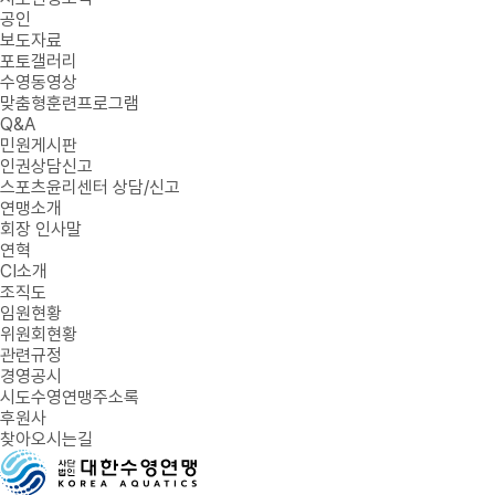
공인
보도자료
포토갤러리
수영동영상
맞춤형훈련프로그램
Q&A
민원게시판
인권상담신고
스포츠윤리센터 상담/신고
연맹소개
회장 인사말
연혁
CI소개
조직도
임원현황
위원회현황
관련규정
경영공시
시도수영연맹주소록
후원사
찾아오시는길