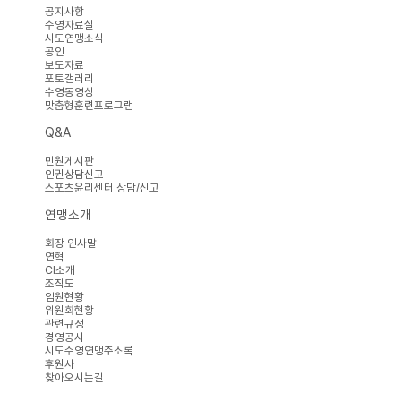
공지사항
수영자료실
시도연맹소식
공인
보도자료
포토갤러리
수영동영상
맞춤형훈련프로그램
Q&A
민원게시판
인권상담신고
스포츠윤리센터 상담/신고
연맹소개
회장 인사말
연혁
CI소개
조직도
임원현황
위원회현황
관련규정
경영공시
시도수영연맹주소록
후원사
찾아오시는길