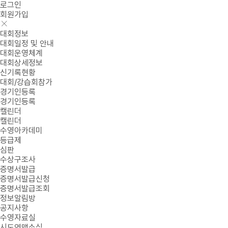
로그인
회원가입
대회정보
대회일정 및 안내
대회운영체계
대회상세정보
신기록현황
대회/강습회참가
경기인등록
경기인등록
캘린더
캘린더
수영아카데미
등급제
심판
수상구조사
증명서발급
증명서발급신청
증명서발급조회
정보알림방
공지사항
수영자료실
시도연맹소식