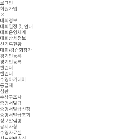
로그인
회원가입
대회정보
대회일정 및 안내
대회운영체계
대회상세정보
신기록현황
대회/강습회참가
경기인등록
경기인등록
캘린더
캘린더
수영아카데미
등급제
심판
수상구조사
증명서발급
증명서발급신청
증명서발급조회
정보알림방
공지사항
수영자료실
시도연맹소식