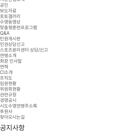
공인
보도자료
포토갤러리
수영동영상
맞춤형훈련프로그램
Q&A
민원게시판
인권상담신고
스포츠윤리센터 상담/신고
연맹소개
회장 인사말
연혁
CI소개
조직도
임원현황
위원회현황
관련규정
경영공시
시도수영연맹주소록
후원사
찾아오시는길
공지사항