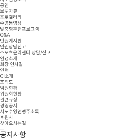
공인
보도자료
포토갤러리
수영동영상
맞춤형훈련프로그램
Q&A
민원게시판
인권상담신고
스포츠윤리센터 상담/신고
연맹소개
회장 인사말
연혁
CI소개
조직도
임원현황
위원회현황
관련규정
경영공시
시도수영연맹주소록
후원사
찾아오시는길
공지사항