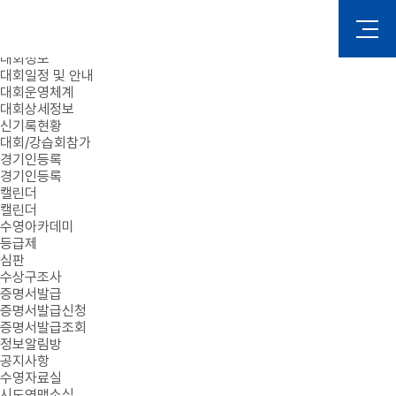
로그인
회원가입
대회정보
대회일정 및 안내
대회운영체계
대회상세정보
신기록현황
대회/강습회참가
경기인등록
경기인등록
캘린더
캘린더
수영아카데미
등급제
심판
수상구조사
증명서발급
증명서발급신청
증명서발급조회
정보알림방
공지사항
수영자료실
시도연맹소식