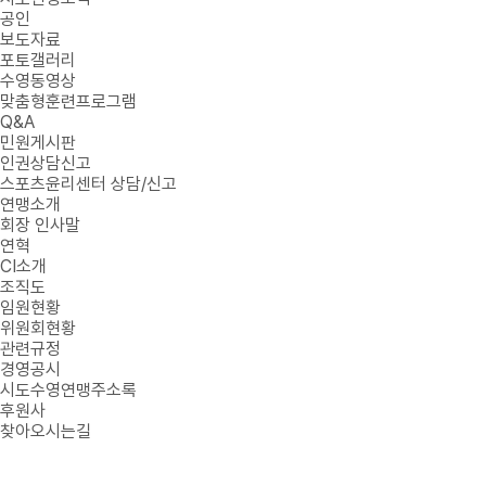
공인
보도자료
포토갤러리
수영동영상
맞춤형훈련프로그램
Q&A
민원게시판
인권상담신고
스포츠윤리센터 상담/신고
연맹소개
회장 인사말
연혁
CI소개
조직도
임원현황
위원회현황
관련규정
경영공시
시도수영연맹주소록
후원사
찾아오시는길