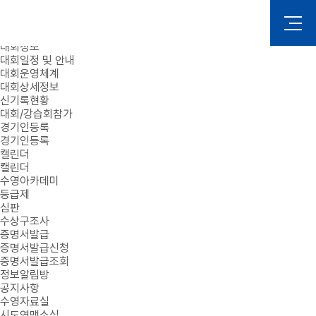
로그인
회원가입
대회정보
대회일정 및 안내
대회운영체계
대회상세정보
신기록현황
대회/강습회참가
경기인등록
경기인등록
캘린더
캘린더
수영아카데미
등급제
심판
수상구조사
증명서발급
증명서발급신청
증명서발급조회
정보알림방
공지사항
수영자료실
시도연맹소식