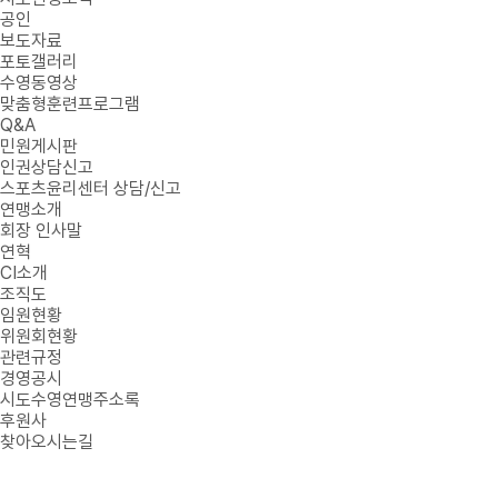
공인
보도자료
포토갤러리
수영동영상
맞춤형훈련프로그램
Q&A
민원게시판
인권상담신고
스포츠윤리센터 상담/신고
연맹소개
회장 인사말
연혁
CI소개
조직도
임원현황
위원회현황
관련규정
경영공시
시도수영연맹주소록
후원사
찾아오시는길