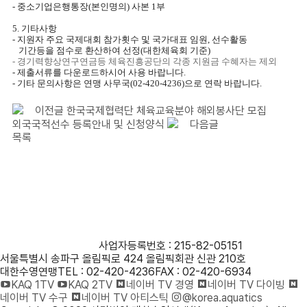
- 중소기업은행통장(본인명의) 사본 1부
5. 기타사항
- 지원자 주요 국제대회 참가횟수 및 국가대표 임원, 선수활동
기간등을 점수로 환산하여 선정(대한체육회 기준)
- 경기력향상연구연금등 체육진흥공단의 각종 지원금 수혜자는 제외
- 제출서류를 다운로드하시어 사용 바랍니다.
- 기타 문의사항은 연맹 사무국(02-420-4236)으로 연락 바랍니다.
이전글
한국국제협력단 체육교육분야 해외봉사단 모집
외국국적선수 등록안내 및 신청양식
다음글
목록
사단법인 대한수영연맹
사업자등록번호 : 215-82-05151
서울특별시 송파구 올림픽로 424 올림픽회관 신관 210호
대한수영연맹
TEL : 02-420-4236
FAX : 02-420-6934
KAQ 1TV
KAQ 2TV
네이버 TV 경영
네이버 TV 다이빙
네이버 TV 수구
네이버 TV 아티스틱
@korea.aquatics