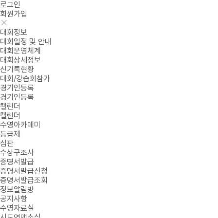
로그인
회원가입
대회정보
대회일정 및 안내
대회운영체계
대회상세정보
신기록현황
대회/강습회참가
경기인등록
경기인등록
캘린더
캘린더
수영아카데미
등급제
심판
수상구조사
증명서발급
증명서발급신청
증명서발급조회
정보알림방
공지사항
수영자료실
시도연맹소식