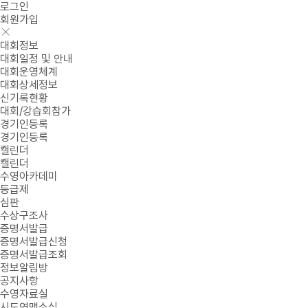
로그인
회원가입
대회정보
대회일정 및 안내
대회운영체계
대회상세정보
신기록현황
대회/강습회참가
경기인등록
경기인등록
캘린더
캘린더
수영아카데미
등급제
심판
수상구조사
증명서발급
증명서발급신청
증명서발급조회
정보알림방
공지사항
수영자료실
시도연맹소식