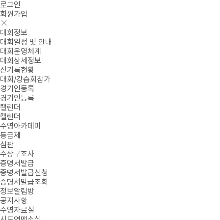
로그인
회원가입
대회정보
대회일정 및 안내
대회운영체계
대회상세정보
신기록현황
대회/강습회참가
경기인등록
경기인등록
캘린더
캘린더
수영아카데미
등급제
심판
수상구조사
증명서발급
증명서발급신청
증명서발급조회
정보알림방
공지사항
수영자료실
시도연맹소식