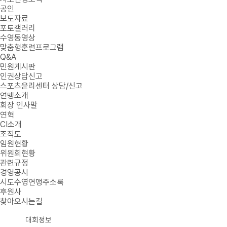
공인
보도자료
포토갤러리
수영동영상
맞춤형훈련프로그램
Q&A
민원게시판
인권상담신고
스포츠윤리센터 상담/신고
연맹소개
회장 인사말
연혁
CI소개
조직도
임원현황
위원회현황
관련규정
경영공시
시도수영연맹주소록
후원사
찾아오시는길
대회정보