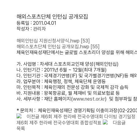
해외스포츠단체 인턴십 공개모집
등록일 : 2011.04.01
작성자 :
관리자
해외인턴십 지원신청서양식.hwp
[53]
해외스포츠단체 인턴십 공개모집.hwp
[55]
체육인재육성재단에서는 글로벌 스포츠리더 양성을 위해 해외스
가. 사업명 : 차세대 스포츠외교인재 양성(해외인턴십)
나. 인턴기간 : 2011년 6월 ~ 12월(최대 7개월)
다. 인턴기관 : 국제경기연맹(IF) 및 국가별경기연맹(NF)등 
라. 업무분야 : 체육행정, 정책, 체육단체 운영등
마. 인턴목적 : 체육인재의 전문성 강화 및 국제적 감각 습득
바. 지원내용 : 왕복항공료, 월 체재비 및 의료보험료 등
사. 세부사항 : 재단 홈페이지(
www.nest.or.kr
) 및 첨부파일 
* 문의처 : 체육인재육성재단 경영기획팀 이충미과장(02-2203
이전글
제6회 제주 한라배 전국수영대회 다이빙 경기일정
제6회 제주 한라배 전국수영대회 종합성적표
다음글
목록