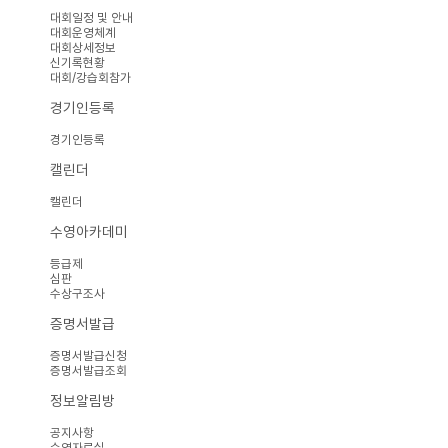
대회일정 및 안내
대회운영체계
대회상세정보
신기록현황
대회/강습회참가
경기인등록
경기인등록
캘린더
캘린더
수영아카데미
등급제
심판
수상구조사
증명서발급
증명서발급신청
증명서발급조회
정보알림방
공지사항
수영자료실