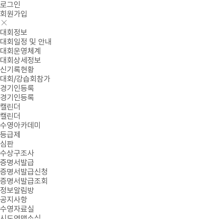
로그인
회원가입
대회정보
대회일정 및 안내
대회운영체계
대회상세정보
신기록현황
대회/강습회참가
경기인등록
경기인등록
캘린더
캘린더
수영아카데미
등급제
심판
수상구조사
증명서발급
증명서발급신청
증명서발급조회
정보알림방
공지사항
수영자료실
시도연맹소식