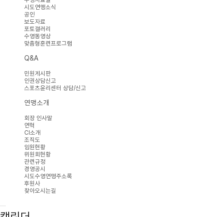
시도연맹소식
공인
보도자료
포토갤러리
수영동영상
맞춤형훈련프로그램
Q&A
민원게시판
인권상담신고
스포츠윤리센터 상담/신고
연맹소개
회장 인사말
연혁
CI소개
조직도
임원현황
위원회현황
관련규정
경영공시
시도수영연맹주소록
후원사
찾아오시는길
캘린더