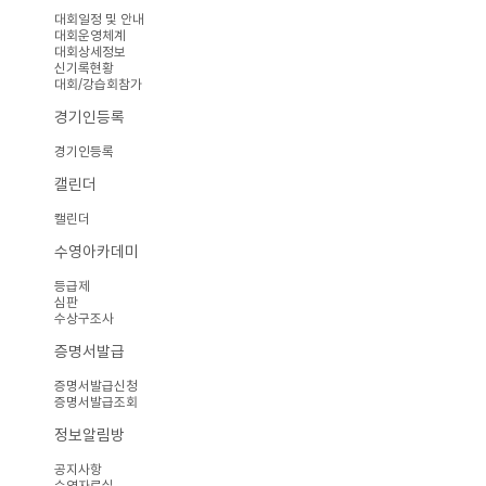
대회일정 및 안내
대회운영체계
대회상세정보
신기록현황
대회/강습회참가
경기인등록
경기인등록
캘린더
캘린더
수영아카데미
등급제
심판
수상구조사
증명서발급
증명서발급신청
증명서발급조회
정보알림방
공지사항
수영자료실