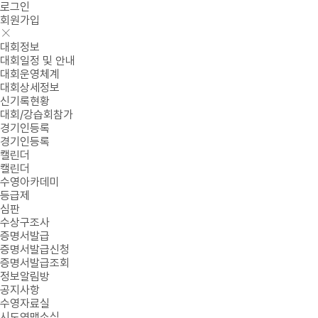
로그인
회원가입
대회정보
대회일정 및 안내
대회운영체계
대회상세정보
신기록현황
대회/강습회참가
경기인등록
경기인등록
캘린더
캘린더
수영아카데미
등급제
심판
수상구조사
증명서발급
증명서발급신청
증명서발급조회
정보알림방
공지사항
수영자료실
시도연맹소식