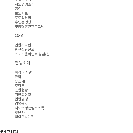
시도연맹소식
공인
보도자료
포토갤러리
수영동영상
맞춤형훈련프로그램
Q&A
민원게시판
인권상담신고
스포츠윤리센터 상담/신고
연맹소개
회장 인사말
연혁
CI소개
조직도
임원현황
위원회현황
관련규정
경영공시
시도수영연맹주소록
후원사
찾아오시는길
캘린더