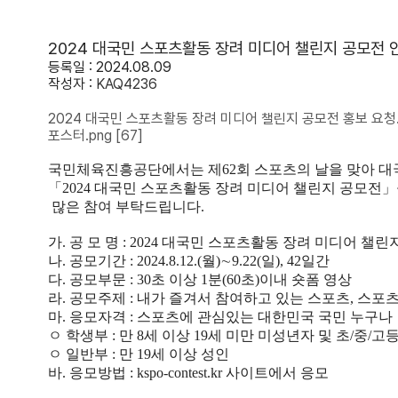
2024 대국민 스포츠활동 장려 미디어 챌린지 공모전 
등록일 : 2024.08.09
작성자 :
KAQ4236
2024 대국민 스포츠활동 장려 미디어 챌린지 공모전 홍보 요청.
포스터.png
[67]
국민체육진흥공단에서는 제
62
회 스포츠의 날을 맞아 
「
2024
대국민 스포츠활동 장려 미디어 챌린지 공모전
」
많은 참여 부탁드립니다
.
가
.
공 모 명
: 2024
대국민 스포츠활동 장려 미디어 챌린
나
.
공모기간
: 2024.8.12.(
월
)
∼
9.22(
일
), 42
일간
다
.
공모부문
: 30
초 이상
1
분
(60
초
)
이내 숏폼 영상
라
.
공모주제
:
내가 즐겨서 참여하고 있는 스포츠
,
스포츠
마
.
응모자격
:
스포츠에 관심있는 대한민국 국민 누구나
ㅇ 학생부
:
만
8
세 이상
19
세 미만 미성년자 및 초
/
중
/
고
ㅇ 일반부
:
만
19
세 이상 성인
바
.
응모방법
: kspo-contest.kr
사이트에서 응모