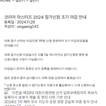
HOME > 캘린더 > 캘린더
코리아 마스터즈 2024 참가신청 조기 마감 안내
등록일 : 2024.11.26
작성자 :
singaeng043
대회 참가 선착순 마감인원
500
명 신청 완료하여 조기 마감되었음을
안내합니다
.
대회 참가신청 마감일시인
12
월 5
일
18
시까지는 참가신청한 종목 등
신청사항은 수정이 가능합니다
.
마감일시 전까지 동호인 선수 등록을 완료하시기 바랍니다
.
많은 성원과 참여 감사합니다
.
대회 당일 김천에서 뵙겠습니다
.
*
신청 취소분 발생 시 참가신청이 자동으로 활성화되니 그 때 신청하시길
바랍니다
.
이전글
제29대 대한수영연맹 선거 입후보예정자의 후보자
등록의사 표명서 제출 및 현직 사퇴 기한 안내
2024년 1차 해외 우수 지도자 초청 경영 강습회 최종 참석 안내