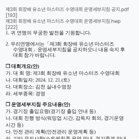
제3회 회장배 유소년 마스터즈 수영대회 운영세부지침 공지.pdf
[193]
제3회 회장배 유소년 마스터즈 수영대회 운영세부지침.hwp
[222]
1.
귀 연맹의 무궁한 발전을 기원합니다
.
2.
우리연맹에서는
「
제
3
회 회장배 유소년 마스터즈
수영대회
」
운영세부지침을 공지하오니 내용 숙지 후
대회 참가 바랍니다
.
❒
대회개요
(
안
)
가
.
대 회 명
:
제
3
회 회장배 유소년 마스터즈 수영대회
나
.
대회일자
: 2024. 12. 21.(
토
)
다
.
대회장소
:
김천 실내수영장
라
.
세부종목
:
경영
❒
운영세부지침 주요내용
(
안
)
가
.
경기장 출입요령
(
경기장 출입 안내 등
)
나
.
대회 진행 방식
(
워밍업 시간
,
감독자 회의
,
경기운영
시간 등
)
다
.
안전 관리 계획
(
안전관리 운영계획 등
)
라
.
기타 유의사항
(
스트레칭존 운영 안내
,
경기중계 안내