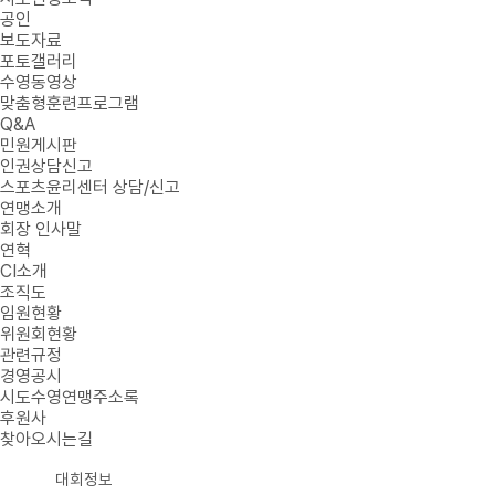
공인
보도자료
포토갤러리
수영동영상
맞춤형훈련프로그램
Q&A
민원게시판
인권상담신고
스포츠윤리센터 상담/신고
연맹소개
회장 인사말
연혁
CI소개
조직도
임원현황
위원회현황
관련규정
경영공시
시도수영연맹주소록
후원사
찾아오시는길
대회정보