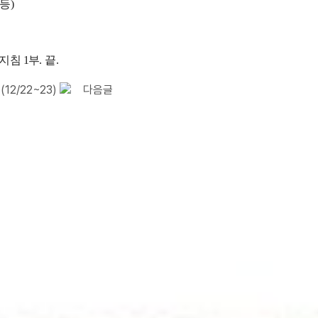
 등
)
부지침
1
부
.
끝
.
2/22~23)
다음글