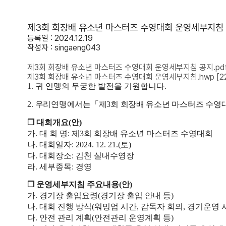
제3회 회장배 유소년 마스터즈 수영대회 운영세부지침
등록일 : 2024.12.19
작성자 :
singaeng043
제3회 회장배 유소년 마스터즈 수영대회 운영세부지침 공지.pd
제3회 회장배 유소년 마스터즈 수영대회 운영세부지침.hwp
[2
1.
귀 연맹의 무궁한 발전을 기원합니다
.
2.
우리연맹에서는
「
제
3
회 회장배 유소년 마스터즈 수영
❒
대회개요
(
안
)
가
.
대 회 명
:
제
3
회 회장배 유소년 마스터즈 수영대회
나
.
대회일자
: 2024. 12. 21.(
토
)
다
.
대회장소
:
김천 실내수영장
라
.
세부종목
:
경영
❒
운영세부지침 주요내용
(
안
)
가
.
경기장 출입요령
(
경기장 출입 안내 등
)
나
.
대회 진행 방식
(
워밍업 시간
,
감독자 회의
,
경기운영 
다
.
안전 관리 계획
(
안전관리 운영계획 등
)