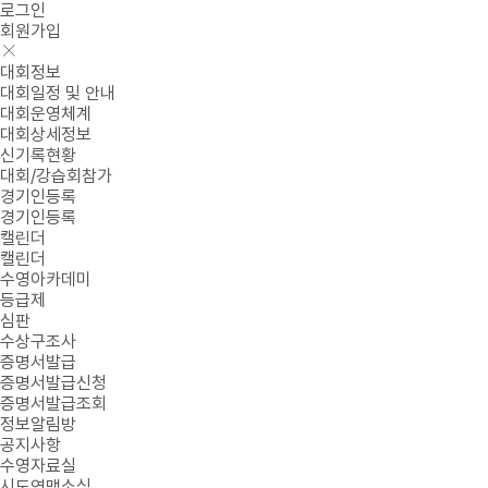
로그인
회원가입
대회정보
대회일정 및 안내
대회운영체계
대회상세정보
신기록현황
대회/강습회참가
경기인등록
경기인등록
캘린더
캘린더
수영아카데미
등급제
심판
수상구조사
증명서발급
증명서발급신청
증명서발급조회
정보알림방
공지사항
수영자료실
시도연맹소식