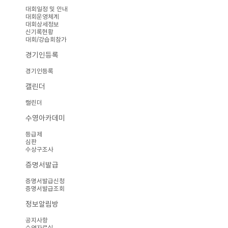
대회일정 및 안내
대회운영체계
대회상세정보
신기록현황
대회/강습회참가
경기인등록
경기인등록
캘린더
캘린더
수영아카데미
등급제
심판
수상구조사
증명서발급
증명서발급신청
증명서발급조회
정보알림방
공지사항
수영자료실