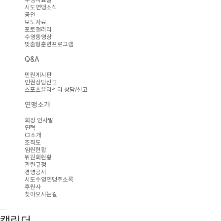
시도연맹소식
공인
보도자료
포토갤러리
수영동영상
맞춤형훈련프로그램
Q&A
민원게시판
인권상담신고
스포츠윤리센터 상담/신고
연맹소개
회장 인사말
연혁
CI소개
조직도
임원현황
위원회현황
관련규정
경영공시
시도수영연맹주소록
후원사
찾아오시는길
캘린더