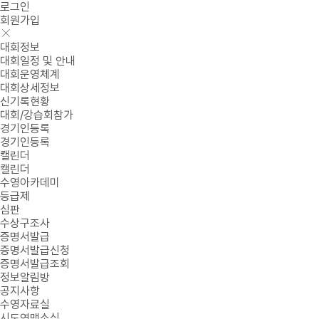
로그인
회원가입
대회정보
대회일정 및 안내
대회운영체계
대회상세정보
신기록현황
대회/강습회참가
경기인등록
경기인등록
캘린더
캘린더
수영아카데미
등급제
심판
수상구조사
증명서발급
증명서발급신청
증명서발급조회
정보알림방
공지사항
수영자료실
시도연맹소식