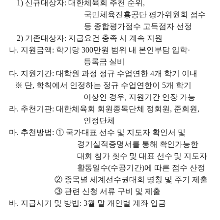
1)
신규대상자
:
대한체육회 추천 순위
,
국민체육진흥공단 평가위원회 점수
등 종합평가점수 고득점자 선정
2)
기존대상자
:
지급요건 충족 시 계속 지원
나
.
지원금액
:
학기당
300
만원 범위 내 본인부담 입학
·
등록금 실비
다
.
지원기간
:
대학원 과정 정규 수업연한
4
개 학기 이내
※
단
,
학칙에서 인정하는 정규 수업연한이
5
개 학기
이상인 경우
,
지원기간 연장 가능
라
.
추천기관
:
대한체육회 회원종목단체 정회원
,
준회원
,
인정단체
마
.
추천방법
:
①
국가대표 선수 및 지도자 확인서 및
경기실적증명서를 통해
확인가능한
대회 참가 횟수 및 대표 선수 및 지도자
활동일수
(
수공기간
)
에 따른 점수 산정
②
종목별 세계선수권대회 명칭 및 주기 제출
③
관련 신청 서류 구비 및 제출
바.
지급시기 및 방법
: 3
월 말 개인별 계좌 입금