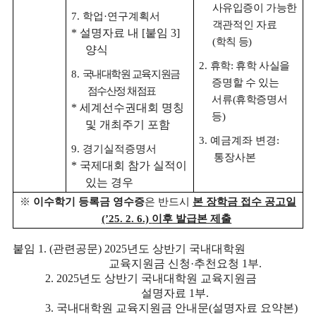
사유입증이
가능한
7.
학업
·
연구계획서
객관적인 자료
*
설명자료 내
[
붙임
3]
(
학칙 등
)
양식
2.
휴학
:
휴학 사실을
8.
국내대학원 교육지원금
증명할 수 있는
점수산정 채점표
서류
(
휴학증명서
*
세계선수권대회 명칭
등
)
및 개최주기 포함
3.
예금계좌 변경
:
9.
경기실적증명서
통장사본
*
국제대회 참가 실적이
있는 경우
※
이수학기 등록금 영수증
은 반드시
본 장학금 접수 공고일
(’25. 2. 6.)
이후 발급본 제출
붙임
1. (
관련공문
) 2025
년도 상반기 국내대학원
교육지원금 신청
·
추천요청
1
부
.
2. 2025
년도 상반기 국내대학원 교육지원금
설명자료
1
부
.
3.
국내대학원 교육지원금 안내문
(
설명자료 요약본
)