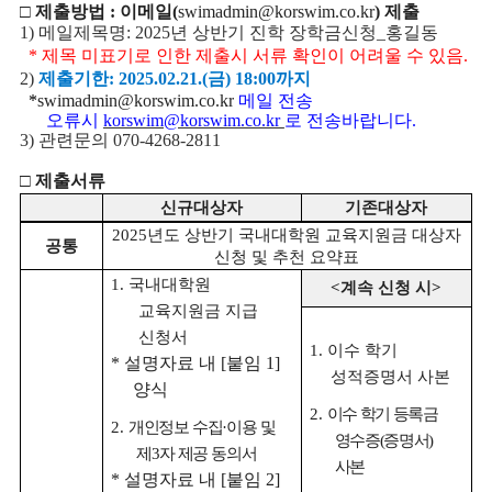
□ 제출방법 : 이메일(
swimadmin@korswim.co.kr
) 제출
1)
메일제목명
:
2025년 상반기
진학 장학금신청
_
홍길동
*
제목 미표기로 인한 제출시 서류 확인이 어려울 수 있음
.
2)
제출기한
: 2025.02.21.(금
)
18:00까지
*
swimadmin@korswim.co.kr
메일 전송
오류시
korswim@korswim.co.kr
로 전송바랍니다.
3)
관련문의
070-4268-2811
□
제출서류
신규대상자
기존대상자
2025
년도 상반기 국내대학원 교육지원금 대상자
공통
신청 및 추천 요약표
1.
국내대학원
<
계속 신청 시
>
교육지원금 지급
신청서
1.
이수 학기
*
설명자료 내
[
붙임
1]
성적증명서 사본
양식
2.
이수 학기 등록금
2.
개인정보 수집
·
이용 및
영수증
(
증명서
)
제
3
자 제공 동의서
사본
*
설명자료 내
[
붙임
2]