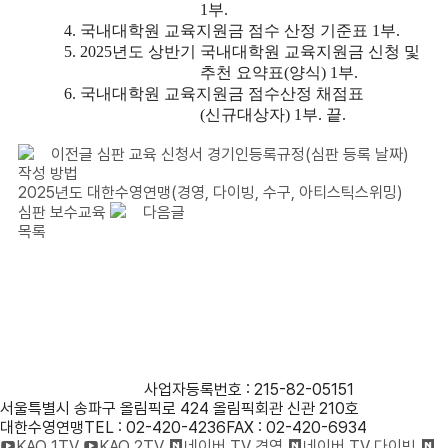
1
부
.
4.
국내대학원 교육지원금 점수 산정 기준표
1
부
.
5. 2025
년도 상반기 국내대학원 교육지원금 신청 및
추천 요약표
(
양식
) 1
부
.
6.
국내대학원 교육지원금 점수산정 채점표
(
신규대상자
) 1
부
.
끝
.
이전글
심판 교육 신청서 경기인등록규정(심판 등록 날짜)
작성 방법
2025년도 대한수영연맹(경영, 다이빙, 수구, 아티스틱스위밍)
심판 보수교육
다음글
목록
사단법인 대한수영연맹
사업자등록번호 : 215-82-05151
서울특별시 송파구 올림픽로 424 올림픽회관 신관 210호
대한수영연맹
TEL : 02-420-4236
FAX : 02-420-6934
KAQ 1TV
KAQ 2TV
네이버 TV 경영
네이버 TV 다이빙