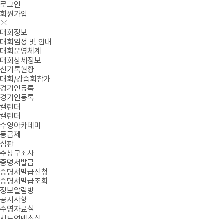
로그인
회원가입
대회정보
대회일정 및 안내
대회운영체계
대회상세정보
신기록현황
대회/강습회참가
경기인등록
경기인등록
캘린더
캘린더
수영아카데미
등급제
심판
수상구조사
증명서발급
증명서발급신청
증명서발급조회
정보알림방
공지사항
수영자료실
시도연맹소식