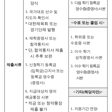
3.
다음 학기 등록금
양식
영수증
(
증명서
)
사본
3.
국가대표 선수 및
지도자 확인서
<
수료 또는 졸업 시
>
*
대한체육회 또는
경기단체 발행
1.
학위증 또는
4.
재학증명서 또는
수료증 사본
합격통지서
*
단
,
합격통지서 제출
2.
이수 학기
시 추후 보완
성적증명서 사본
제출서류
5.
신청학기 등록금
3.
이수 학기 등록금
(
입학금
)
고지서 또는
영수증
(
증명서
)
등록금 영수증
사본
(
증명서
)
6.
지급대상자 명의
<
기타
(
해당자만
)>
예금통장 사본
*
적금 또는 청약통장
1.
지원기간 연장
:
제출 불가