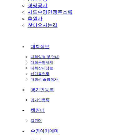
경영공시
시도수영연맹주소록
후원사
찾아오시는길
대회정보
대회일정 및 안내
대회운영체계
대회상세정보
신기록현황
대회/강습회참가
경기인등록
경기인등록
캘린더
캘린더
수영아카데미