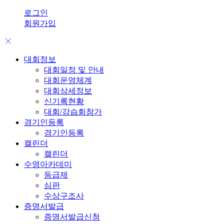
로그인
회원가입
대회정보
대회일정 및 안내
대회운영체계
대회상세정보
신기록현황
대회/강습회참가
경기인등록
경기인등록
캘린더
캘린더
수영아카데미
등급제
심판
수상구조사
증명서발급
증명서발급신청