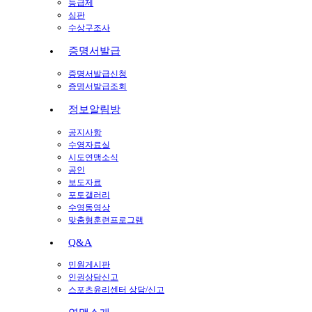
등급제
심판
수상구조사
증명서발급
증명서발급신청
증명서발급조회
정보알림방
공지사항
수영자료실
시도연맹소식
공인
보도자료
포토갤러리
수영동영상
맞춤형훈련프로그램
Q&A
민원게시판
인권상담신고
스포츠윤리센터 상담/신고