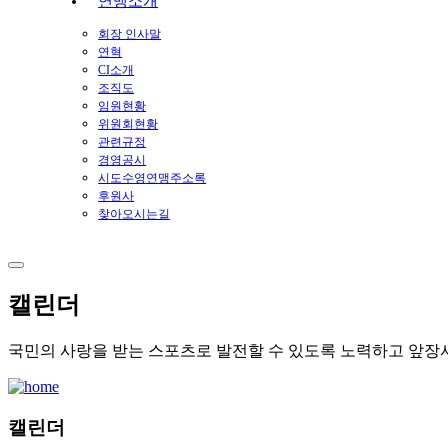
연맹소개
회장 인사말
연혁
CI소개
조직도
임원현황
위원회현황
관련규정
경영공시
시도수영연맹주소록
후원사
찾아오시는길
캘린더
국민의 사랑을 받는 스포츠로 발전할 수 있도록 노력하고 앞장
캘린더