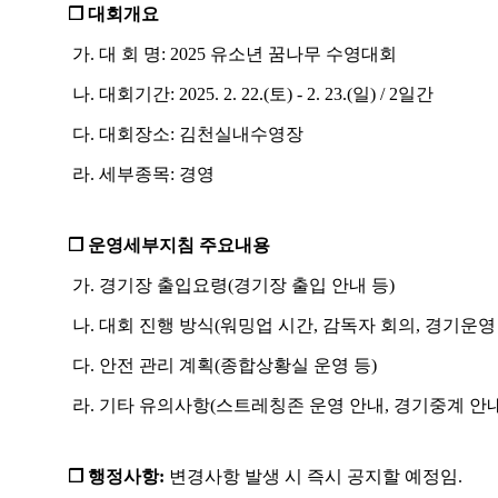
❒
대회개요
가
.
대 회 명
: 2025
유소년 꿈나무 수영대회
나
.
대회기간
: 2025. 2. 22.(
토
) - 2. 23.(
일
) / 2
일간
다
.
대회장소
:
김천실내수영장
라
.
세부종목
:
경영
❒
운영세부지침 주요내용
가
.
경기장 출입요령
(
경기장 출입 안내 등
)
나
.
대회 진행 방식
(
워밍업 시간
,
감독자 회의
,
경기운영
다
.
안전 관리 계획
(
종합상황실 운영 등
)
라
.
기타 유의사항
(
스트레칭존 운영 안내
,
경기중계 안내
❒
행정사항
:
변경사항 발생 시 즉시 공지할 예정임
.