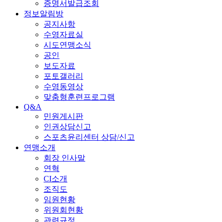
증명서발급조회
정보알림방
공지사항
수영자료실
시도연맹소식
공인
보도자료
포토갤러리
수영동영상
맞춤형훈련프로그램
Q&A
민원게시판
인권상담신고
스포츠윤리센터 상담/신고
연맹소개
회장 인사말
연혁
CI소개
조직도
임원현황
위원회현황
관련규정