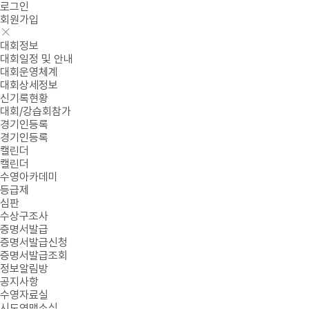
로그인
회원가입
대회정보
대회일정 및 안내
대회운영체계
대회상세정보
신기록현황
대회/강습회참가
경기인등록
경기인등록
캘린더
캘린더
수영아카데미
등급제
심판
수상구조사
증명서발급
증명서발급신청
증명서발급조회
정보알림방
공지사항
수영자료실
시도연맹소식