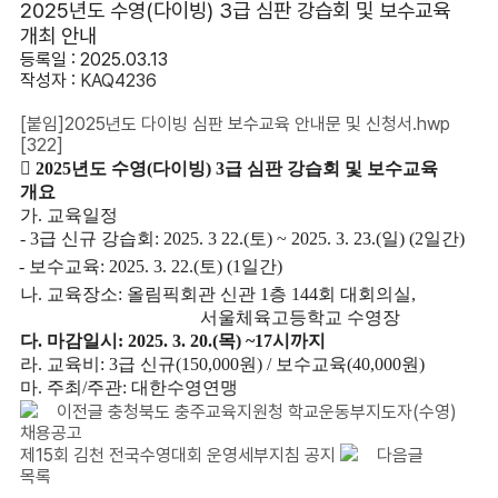
2025년도 수영(다이빙) 3급 심판 강습회 및 보수교육
개최 안내
등록일 : 2025.03.13
작성자 :
KAQ4236
[붙임]2025년도 다이빙 심판 보수교육 안내문 및 신청서.hwp
[322]

2025
년도 수영
(
다이빙
) 3
급 심판 강습회 및 보수교육
개요
가
.
교육일정
- 3
급 신규 강습회
: 2025. 3 22.(
토
) ~ 2025. 3. 23.(
일
) (2
일간
)
-
보수교육
: 2025. 3. 22.(
토
) (1
일간
)
나
.
교육장소
:
올림픽회관 신관
1
층
144
회 대회의실
,
서울체육고등학교 수영장
다
.
마감일시
: 2025. 3. 20.(
목
) ~17
시까지
라
.
교육비
: 3
급 신규
(150,000
원
) /
보수교육
(40,000
원
)
마
.
주최
/
주관
:
대한수영연맹
이전글
충청북도 충주교육지원청 학교운동부지도자(수영)
채용공고
제15회 김천 전국수영대회 운영세부지침 공지
다음글
목록