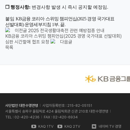
❒
행정사항
:
변경사항 발생 시 즉시 공지할 예정임
.
붙임
KB
금융 코리아 스위밍 챔피언십
(2025
경영 국가대표
선발대회
)
운영세부지침
1
부
.
끝
.
이전글
2025 전국생활대축전 관련 예방접종 안내
KB금융 코리아 스위밍 챔피언십(2025 경영 국가대표 선발대회)
심판 시간할애 협조 요청
다음글
목록
사단법인 대한수영연맹
사업자등록번호 : 215-82-05151
서울특별시 송파구 올림픽로 424 올림픽회관 신관 210호 대한수영연맹
TEL : 02-420-4236
FAX : 02-420-6934
KAQ 1TV
KAQ 2TV
네이버 TV 경영