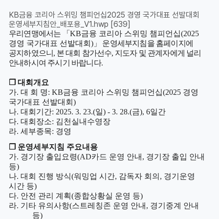
KB금융 코리아 스위밍 챔피언십2025 경영 국가대표 선발대회
운영세부지침안_배포용_V1.hwp
[639]
우리연맹에서는
「
KB
금융 코리아 스위밍 챔피언십
(2025
경영 국가대표 선발대회
)
」
운영세부지침을 홈페이지에
공지하였으니
,
본 대회 참가선수
,
지도자 및 관계자에게 널리
안내하시여 주시기 바랍니다
.
❒
대회개요
가
.
대 회 명
: KB
금융 코리아 스위밍 챔피언십
(2025
경영
국가대표 선발대회
)
나
.
대회기간
: 2025. 3. 23.(
일
) - 3. 28.(
금
), 6
일간
다
.
대회장소
:
김천실내수영장
라
.
세부종목
:
경영
❒
운영세부지침 주요내용
가
.
경기장 출입요령
(AD
카드 운영 안내
,
경기장 출입 안내
등
)
나
.
대회 진행 방식
(
워밍업 시간
,
감독자 회의
,
경기운영
시간 등
)
다
.
안전 관리 계획
(
종합상황실 운영 등
)
라
.
기타 유의사항
(
스트레칭존 운영 안내
,
경기중계 안내
등
)