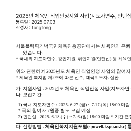
2025년 체육인 직업안정지원 사업(지도자연수, 인턴십
등록일 : 2025.07.03
작성자 :
tongtong
서울올림픽기념국민체육진흥공단에서는 체육인의 은퇴 이후
있습니다
.
*
국내외 지도자연수
,
창업지원
,
취업지원
(
인턴십
)
등 체육
위와 관련하여
2025
년도 체육인 직업안정 사업의 참여자
*
체육인 복지법 제
2
조에 따른 선수
,
체육지도자
,
심판
가
.
지원사업
: 2025
년도 체육인 직업안정 사업
(
지도자연
나
.
모집기간
1)
국내 지도자연수
: 2025. 6.27.(
금
) ~ 7.17.(
목
) 18:00
마감
*
국외 참여자
7
월중 별도 모집 예정
2)
인턴십
: 2025. 6.18.(
수
) ~ 7. 6.(
일
) 18:00
마감
*
기간 연
다
.
신청방법
:
체육인복지지원포털
(spowell.kspo.or.kr)