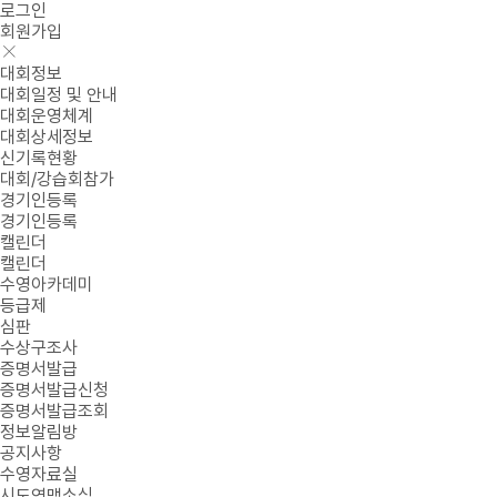
로그인
회원가입
대회정보
대회일정 및 안내
대회운영체계
대회상세정보
신기록현황
대회/강습회참가
경기인등록
경기인등록
캘린더
캘린더
수영아카데미
등급제
심판
수상구조사
증명서발급
증명서발급신청
증명서발급조회
정보알림방
공지사항
수영자료실
시도연맹소식