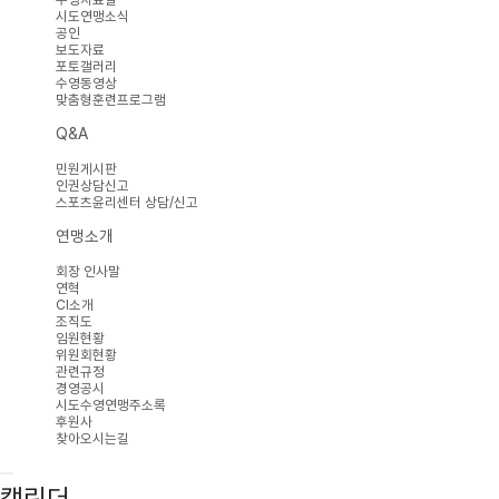
시도연맹소식
공인
보도자료
포토갤러리
수영동영상
맞춤형훈련프로그램
Q&A
민원게시판
인권상담신고
스포츠윤리센터 상담/신고
연맹소개
회장 인사말
연혁
CI소개
조직도
임원현황
위원회현황
관련규정
경영공시
시도수영연맹주소록
후원사
찾아오시는길
캘린더