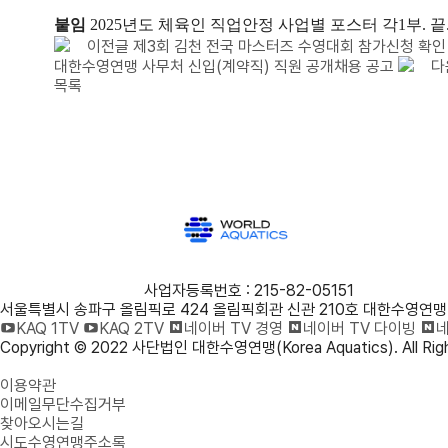
붙임
2025
년도 체육인 직업안정 사업별 포스터 각1부. 끝
이전글
제3회 김천 전국 마스터즈 수영대회 참가신청 확인
대한수영연맹 사무처 신입(계약직) 직원 공개채용 공고
다
목록
사단법인 대한수영연맹
사업자등록번호 : 215-82-05151
서울특별시 송파구 올림픽로 424 올림픽회관 신관 210호 대한수영연맹
KAQ 1TV
KAQ 2TV
네이버 TV 경영
네이버 TV 다이빙
네
Copyright © 2022 사단법인 대한수영연맹(Korea Aquatics). All Righ
개인정보처리방침
이용약관
이메일무단수집거부
찾아오시는길
시도수영연맹주소록