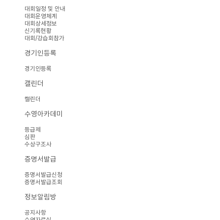
대회일정 및 안내
대회운영체계
대회상세정보
신기록현황
대회/강습회참가
경기인등록
경기인등록
캘린더
캘린더
수영아카데미
등급제
심판
수상구조사
증명서발급
증명서발급신청
증명서발급조회
정보알림방
공지사항
수영자료실