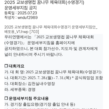
2025 교보생명컵 꿈나무 체육대회(수영경기)
운영세부지침 공지
등록일 : 2025.07.23
작성자 :
wnduf2989
2025 교보생명컵 꿈나무 체육대회수영경기 운영세부지침안_
배포용_V1.hwp
[703]
우리연맹에서는
「
2025 교보생명컵 꿈나무 체육대회
(수영경기)
」
운영세부지침을 홈페이지에
공지하였으니
,
본 대회 참가선수
,
지도자 및 관계자에게
널리 안내하시여 주시기 바랍니다
.
❒
대회개요
가
.
대 회 명
: 2025 교보생명컵 꿈나무 체육대회(수영경기)
나
.
대회기간
: 2025. 7. 28.(월
) - 7. 31.(
목
) * 공식워밍업 포함
다
.
대회장소
: 김천실내수영장
라
.
세부종목
:
경영
❒
운영세부지침 주요내용
가
.
경기장 출입요령
(
경기장 출입 안내 등
)