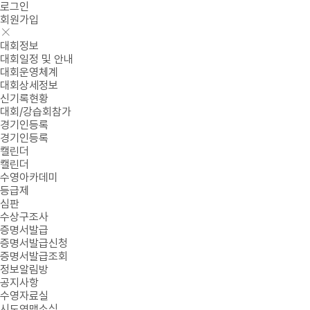
로그인
회원가입
대회정보
대회일정 및 안내
대회운영체계
대회상세정보
신기록현황
대회/강습회참가
경기인등록
경기인등록
캘린더
캘린더
수영아카데미
등급제
심판
수상구조사
증명서발급
증명서발급신청
증명서발급조회
정보알림방
공지사항
수영자료실
시도연맹소식