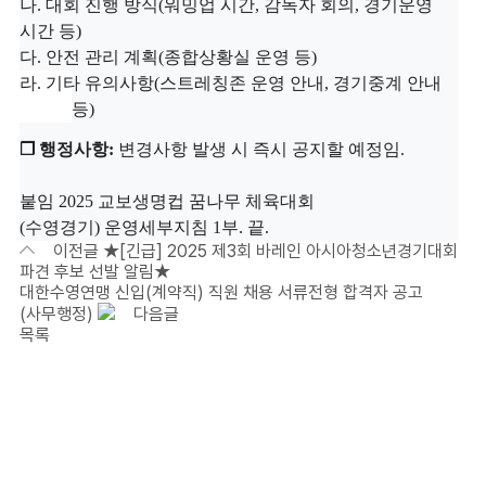
나
.
대회 진행 방식
(
워밍업 시간
,
감독자 회의
,
경기운영
시간 등
)
다
.
안전 관리 계획
(
종합상황실 운영 등
)
라
.
기타 유의사항
(
스트레칭존 운영 안내
,
경기중계 안내
등
)
❒
행정사항
:
변경사항 발생 시 즉시 공지할 예정임
.
붙임 2025 교보생명컵 꿈나무 체육대회
(수영경기)
운영세부지침
1
부
.
끝
.
이전글
★[긴급] 2025 제3회 바레인 아시아청소년경기대회
파견 후보 선발 알림★
대한수영연맹 신입(계약직) 직원 채용 서류전형 합격자 공고
(사무행정)
다음글
목록