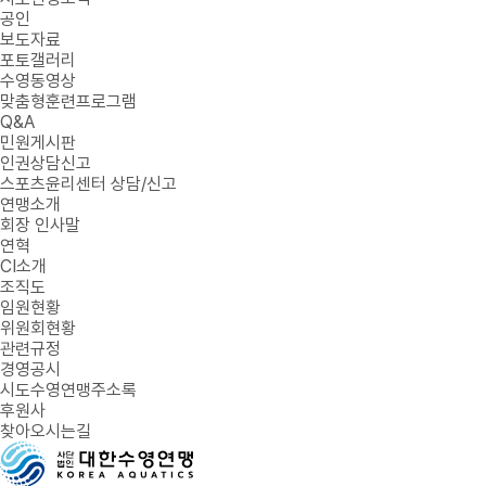
공인
보도자료
포토갤러리
수영동영상
맞춤형훈련프로그램
Q&A
민원게시판
인권상담신고
스포츠윤리센터 상담/신고
연맹소개
회장 인사말
연혁
CI소개
조직도
임원현황
위원회현황
관련규정
경영공시
시도수영연맹주소록
후원사
찾아오시는길