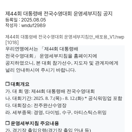
제44회 대통령배 전국수영대회 운영세부지침 공지
등록일 : 2025.08.05
작성자 :
wnduf2989
제44회 대통령배 전국수영대회 운영세부지침안_배포용_V1.hwp
[1018]
우리연맹에서는
「제44회 대통령배
전국수영대회
」
운영세부지침을 홈페이지에
공지하였으니
,
본 대회 참가선수
,
지도자 및 관계자에게
널리 안내하시여 주시기 바랍니다
.
❒
대회개요
가
.
대 회 명
:
제44회 대통령배 전국수영대회
나
.
대회기간
: 2025. 8. 7.(목
) - 8. 12.(
화
) * 공식워밍업 포함
다
.
대회장소
: 전주완산수영장
라
.
세부종목
:
경영, 다이빙, 수구, 아티스틱스위밍
❒
운영세부지침 주요내용
가
.
경기장 출입요령
(
경기장 출입 안내 등
)