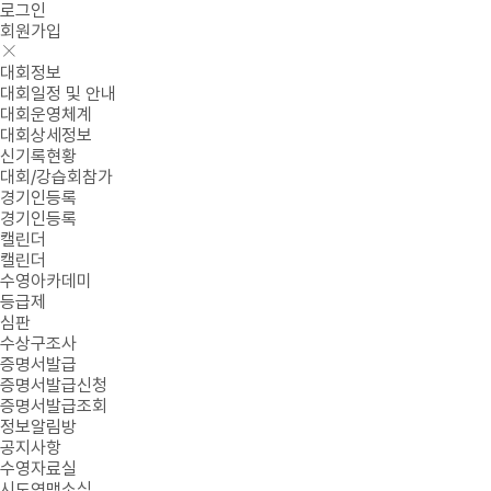
로그인
회원가입
대회정보
대회일정 및 안내
대회운영체계
대회상세정보
신기록현황
대회/강습회참가
경기인등록
경기인등록
캘린더
캘린더
수영아카데미
등급제
심판
수상구조사
증명서발급
증명서발급신청
증명서발급조회
정보알림방
공지사항
수영자료실
시도연맹소식