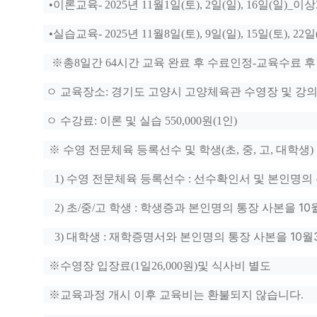
•
이론교육
- 2025
년 11
월
1
일
(
토
), 2
일
(
일
), 16
일
(
일
)_
이상
•
실습교육
- 2025
년 11
월8
일
(
토
), 9
일
(
일
), 15
일
(
토
), 2
2
일
※
총
8
일간
64
시간 교육 완료 후 수료인정
-
교육수료 후
ㅇ 교육장소
:
경기도 고양시 고양체육관 수영장 및 강
ㅇ 수강료
:
이론 및 실습
550,000
원
(1
인
)
※
수영 전문체육 등록선수 및 학생
(
초
,
중
,
고
,
대학생
)
1)
수영 전문체육 등록선수
:
선수확인서 및 본인명의 
10
2)
초
/
중
/
고 학생
:
학생증과 본인명의 통장 사본을
10
월
3)
대학생
:
재학증명서와 본인명의 통장 사본을
※
수영장 입장료
(1
일
26,000
원
)
및 식사비 별도
※
교육과정 개시 이후 교육비는 환불되지 않습니다
.