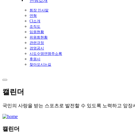
연맹소개
회장 인사말
연혁
CI소개
조직도
임원현황
위원회현황
관련규정
경영공시
시도수영연맹주소록
후원사
찾아오시는길
캘린더
국민의 사랑을 받는 스포츠로 발전할 수 있도록 노력하고 앞장
캘린더