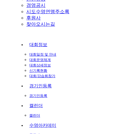
경영공시
시도수영연맹주소록
후원사
찾아오시는길
대회정보
대회일정 및 안내
대회운영체계
대회상세정보
신기록현황
대회/강습회참가
경기인등록
경기인등록
캘린더
캘린더
수영아카데미