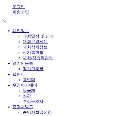
로그인
회원가입
대회정보
대회일정 및 안내
대회운영체계
대회상세정보
신기록현황
대회/강습회참가
경기인등록
경기인등록
캘린더
캘린더
수영아카데미
등급제
심판
수상구조사
증명서발급
증명서발급신청