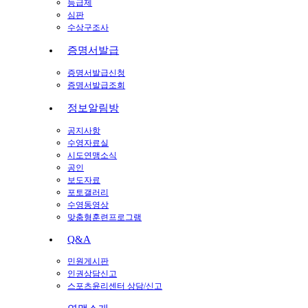
등급제
심판
수상구조사
증명서발급
증명서발급신청
증명서발급조회
정보알림방
공지사항
수영자료실
시도연맹소식
공인
보도자료
포토갤러리
수영동영상
맞춤형훈련프로그램
Q&A
민원게시판
인권상담신고
스포츠윤리센터 상담/신고