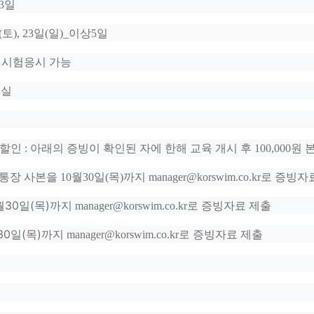
3
일
(
토
), 23
일
(
일
)_
이상
5
일
 시험응시 가능
의실
할인
:
아래의 증빙이 확인된 자에 한해 교육 개시 후
100,000
원 
통장 사본을 10
월30
일
(목
)
까지
manager@korswim.co.kr
로 증빙자
월30
일
(목
)
까지
manager@korswim.co.kr
로 증빙자료 제출
30
일
(목
)
까지
manager@korswim.co.kr
로 증빙자료 제출