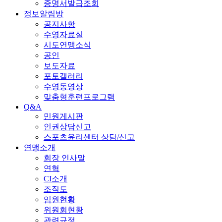
증명서발급조회
정보알림방
공지사항
수영자료실
시도연맹소식
공인
보도자료
포토갤러리
수영동영상
맞춤형훈련프로그램
Q&A
민원게시판
인권상담신고
스포츠윤리센터 상담/신고
연맹소개
회장 인사말
연혁
CI소개
조직도
임원현황
위원회현황
관련규정