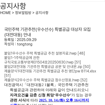
공지사항
HOME > 정보알림방 > 공지사항
국민주택 기관추천(우수선수) 특별공급 대상자 모집
(대전대동) 안내
등록일 : 2025.09.29
작성자 :
tongtong
붙임1우수선수 주택 특별공급 추천 설명자료.hwp
[48]
붙임1-1주택공급에 관한
규칙국토교통부령제01504호20250630.hwp
[51]
붙임2대전대동 기관추천 특별공급 공문 및 안내문.zip
[50]
제출양식1대전대동 기관추천 특별공급 추천 명단pw 8114.xlsx
[51]
제출양식2우수선수 주택 특별공급 점수산정표.hwp
[52]
대전광역시
「
대전대동
2 1
블록
」
국민주택 기관추천
특별공급과 관련하여 아래와 같이 안내드리오니
자격요건을 갖춘 신청 희망
‘
우수선수
’
가 있는 경우
관련 서식
에 따라
2025. 10. 14.(화
)
오후
16
시까지