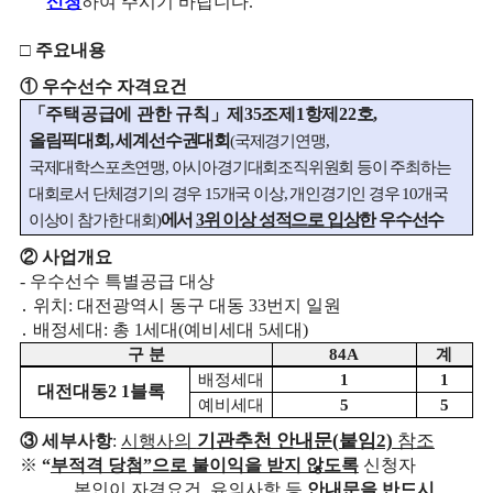
신청
하여 주시기 바랍니다
.
□
주요내용
①
우수선수 자격요건
「
주택공급에 관한 규칙
」
제
35
조제
1
항제
22
호
,
올림픽대회
,
세계선수권대회
(
국제경기연맹
,
국제대학스포츠연맹
,
아시아경기대회조직위원회 등이 주최하는
대회로서 단체경기의 경우
15
개국 이상
,
개인경기인 경우
10
개국
에서
3
위 이상 성적으로 입상
한 우수선수
이상이 참가한 대회
)
②
사업개요
-
우수선수 특별공급 대상
․
위치
:
대전광역시 동구 대동
33
번지 일원
․
배정세대
:
총
1
세대
(
예비세대
5
세대
)
구 분
84A
계
배정세대
1
1
대전대동
2 1
블록
예비세대
5
5
의
기관추천 안내문
(
붙임
2)
참조
③
세부사항
:
시행사
※
“
부적격 당첨
”
으로 불이익을 받지 않도록
신청자
본인이 자격요건
,
유의사항 등
안내문을 반드시