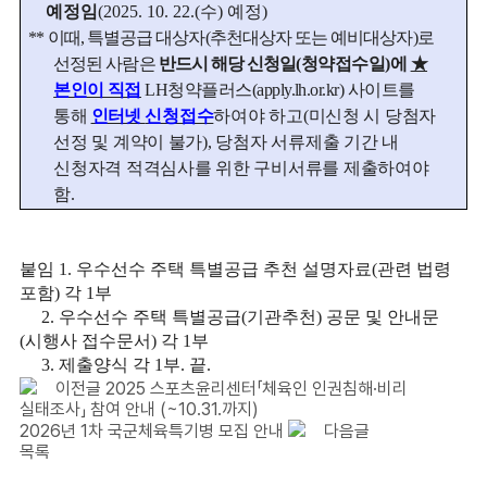
예정임
(2025. 10. 22.(
수
)
예정
)
**
이때
,
특별공급 대상자
(
추천대상자 또는 예비대상자
)
로
선정된 사람은
반드시 해당 신청일
(
청약접수일
)
에
★
본인이 직접
LH
청약플러스
(apply.lh.or.kr)
사이트를
통해
인터넷
신청접수
하여야 하고
(
미신청 시 당첨자
선정 및 계약이 불가
)
,
당첨자 서류제출 기간 내
신청자격 적격심사를 위한 구비서류를 제출하여야
함
.
붙임
1.
우수선수 주택 특별공급 추천 설명자료
(
관련 법령
포함
)
각
1
부
2.
우수선수 주택 특별공급
(
기관추천
)
공문 및 안내문
(
시행사 접수문서
)
각
1
부
3.
제출양식 각
1
부
.
끝.
이전글
2025 스포츠윤리센터「체육인 인권침해·비리
실태조사」 참여 안내 (~10.31.까지)
2026년 1차 국군체육특기병 모집 안내
다음글
목록