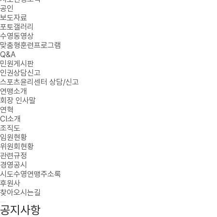
공인
보도자료
포토갤러리
수영동영상
맞춤형훈련프로그램
Q&A
민원게시판
인권상담신고
스포츠윤리센터 상담/신고
연맹소개
회장 인사말
연혁
CI소개
조직도
임원현황
위원회현황
관련규정
경영공시
시도수영연맹주소록
후원사
찾아오시는길
공지사항