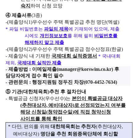
숙지
하여 신청 요망
④
제출서류
(3
종
)
-(
제출양식
1)
우수선수 주택 특별공급 추천 명단
(
엑셀
)
*
파일 비밀번호는
파일의 제목
에 기재되어 있으며
,
제출
시에도
개인정보보호
를 위해 필히
비밀번호를
해제하지 말고 제출
-(
제출양식
2)
우수선수 주택 특별공급 점수산정표
(
한글
)
-
제출양식 내 기재한
국제대회 실적증명서
*
국내대회
제외
,
국제대회 실적만 제출
- 제출방법 : 이메일제출(manager@korswim.co.kr) 후
담당자에게 접수 확인 필수
- 관련문의 : 행정지원팀 정두진 차장(070-4452-7634)
⑤
기관
(
대한체육회
)
추천 후 절차안내
-
특별공급 신청자
(
우수선수
)
는
본인이 특별공급 대상자
(
추천대상자
,
예비대상자
)
로 선정
되었는지 여부를
해당 신청일
(
청약접수일
)
에 직접 청약신청
사이트를 통해 확인
*
다만
,
편의를 위해
대한체육회는 추천자
(
추천대상자
,
예비대상자
)
명단을 추천 회원종목단체에 회신할