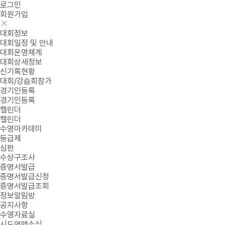
로그인
회원가입
대회정보
대회일정 및 안내
대회운영체계
대회상세정보
신기록현황
대회/강습회참가
경기인등록
경기인등록
캘린더
캘린더
수영아카데미
등급제
심판
수상구조사
증명서발급
증명서발급신청
증명서발급조회
정보알림방
공지사항
수영자료실
시도연맹소식