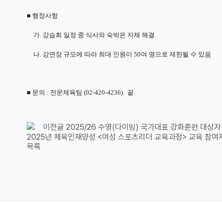
■
행정사항
가
.
강습회 일정 중 식사와 숙박은 자체 해결
나
.
강연장 규모에 따라 최대 인원이
50
여 명으로 제한될 수 있음
■
문의
:
전문체육팀
(02-420-4236).
끝
.
이전글
2025/26 수영(다이빙) 국가대표 강화훈련 대상자
2025년 체육인재양성 <여성 스포츠리더 교육과정> 교육 참여자 모
목록