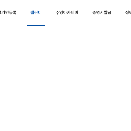
경기인등록
캘린더
수영아카데미
증명서발급
정