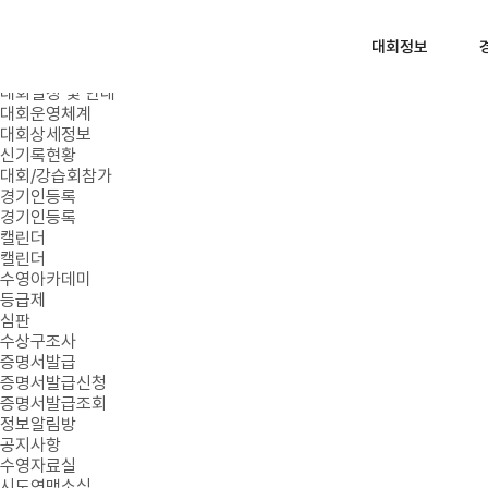
로그인
회원가입
대회정보
대회정보
대회일정 및 안내
대회운영체계
대회상세정보
신기록현황
대회/강습회참가
경기인등록
경기인등록
캘린더
캘린더
수영아카데미
등급제
심판
수상구조사
증명서발급
증명서발급신청
증명서발급조회
정보알림방
공지사항
수영자료실
시도연맹소식