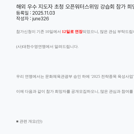
해외 우수 지도자 초청 오픈워터스위밍 강습회 참가 희망자 
등록일 : 2025.11.03
작성자 :
june326
참가신청이 기존 10일에서
12일로 연장
되었으니, 많은 관심 부탁드립
(
사
)
대한수영연맹에서 알려드립니다
.
우리 연맹에서는 문화체육관광부 승인 하에
‘2025
전략종목 육성사업
이에 다음과 같이 참가 희망자를 공개모집하오니
,
많은 관심과 참여를
■
관련 개요
(
안
)