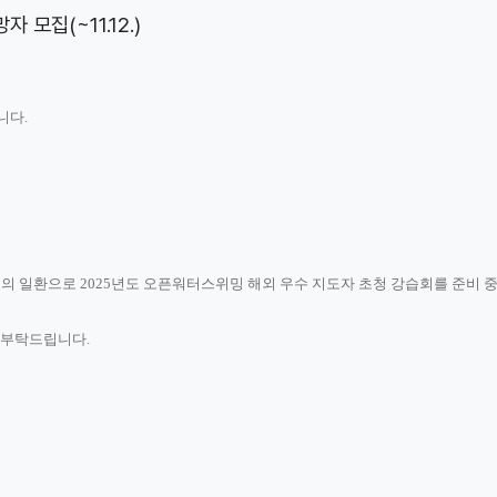
모집(~11.12.)
니다.
’
의 일환으로
2025
년도
오픈워터스위밍
해외 우수 지도자 초청 강습회
를 준비 
 부탁드립니다
.