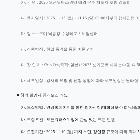
가
.
건 명
: 2025 오픈워터스위밍 해외 우수 지도자 초청 강습회
나
.
행사일시
: 2025.11.15.(
토
) ~ 11.16.(일) 09:00시부터 행사진행
다
.
장 소
:
구미 낙동강 수상레포츠체험센터
라
.
진행방식
:
한일 통역을 통한 이론 강의
마
.
강 연 자
: Shin Ota(
국적
:
일본
) /
2025 싱가포르 세계선수권 여 5
바
.
세부일정
:
강사의 요청 및 진행 상황에 따라 세부일정은 달라질 
■
참가 희망자 공개모집 개요
가
.
모집방법
: 연맹홈페이지를 통한 참가신청(대회정보-대회/강습
나
.
모집조건
: 오픈워터스위밍에 관심 있는 모든 인원
다
.
모집기간
: 2025.11.10.(
월
)
까지
＊
단
,
강연장 규모에 따라 최대
5