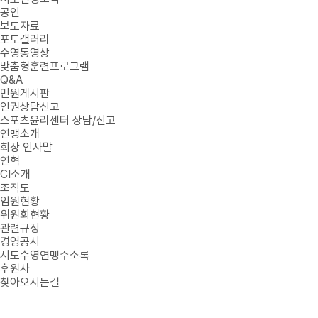
공인
보도자료
포토갤러리
수영동영상
맞춤형훈련프로그램
Q&A
민원게시판
인권상담신고
스포츠윤리센터 상담/신고
연맹소개
회장 인사말
연혁
CI소개
조직도
임원현황
위원회현황
관련규정
경영공시
시도수영연맹주소록
후원사
찾아오시는길