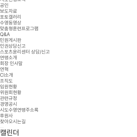
공인
보도자료
포토갤러리
수영동영상
맞춤형훈련프로그램
Q&A
민원게시판
인권상담신고
스포츠윤리센터 상담/신고
연맹소개
회장 인사말
연혁
CI소개
조직도
임원현황
위원회현황
관련규정
경영공시
시도수영연맹주소록
후원사
찾아오시는길
캘린더