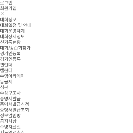
로그인
회원가입
대회정보
대회일정 및 안내
대회운영체계
대회상세정보
신기록현황
대회/강습회참가
경기인등록
경기인등록
캘린더
캘린더
수영아카데미
등급제
심판
수상구조사
증명서발급
증명서발급신청
증명서발급조회
정보알림방
공지사항
수영자료실
시도연맹소식